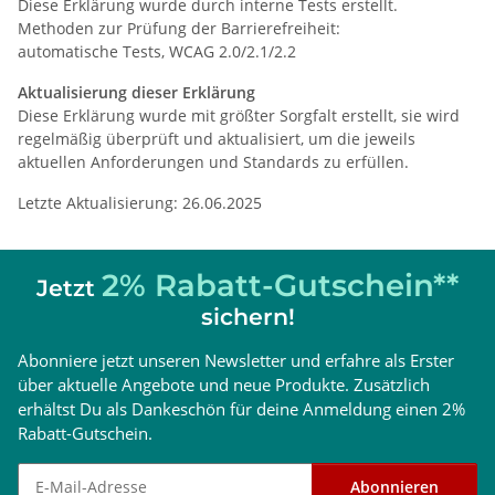
Diese Erklärung wurde durch interne Tests erstellt.
Methoden zur Prüfung der Barrierefreiheit:
automatische Tests, WCAG 2.0/2.1/2.2
Aktualisierung dieser Erklärung
Diese Erklärung wurde mit größter Sorgfalt erstellt, sie wird
regelmäßig überprüft und aktualisiert, um die jeweils
aktuellen Anforderungen und Standards zu erfüllen.
Letzte Aktualisierung: 26.06.2025
2% Rabatt-Gutschein**
Jetzt
sichern!
Abonniere jetzt unseren Newsletter und erfahre als Erster
über aktuelle Angebote und neue Produkte. Zusätzlich
erhältst Du als Dankeschön für deine Anmeldung einen 2%
Rabatt-Gutschein.
Newsletter abonnieren
Abonnieren