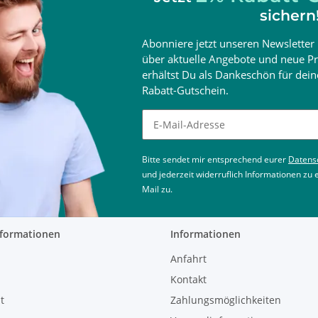
sichern
Abonniere jetzt unseren Newsletter 
über aktuelle Angebote und neue Pr
erhältst Du als Dankeschön für de
Rabatt-Gutschein.
Newsletter abonnieren
Bitte sendet mir entsprechend eurer
Datens
und jederzeit widerruflich Informationen zu
Mail zu.
nformationen
Informationen
Anfahrt
Kontakt
t
Zahlungsmöglichkeiten