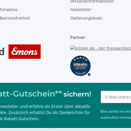
Versandinformationen
zhinweise
Newsletter
Barrierefreiheit
Stellenangebote
Partner
tt-Gutschein**
sichern!
ewsletter und erfahre als Erster über aktuelle
 kombinierbar, nur im Onlineshop einlösbar und 60 Tage gültig.
Bitte sendet mir en
te. Zusätzlich erhältst Du als Dankeschön für
widerruflich Inform
% Rabatt-Gutschein.
g aktiv)
02327 / 586050, www.immotecshop24.de 2026