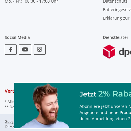
Mo. - Fr.:
08:00 - 17:00 Uhr
Datenschutz
Batteriegeset
Erklärung zur 
Social Media
Dienstleister
Vertrag widerrufen
2% Raba
Jetzt
* Alle Preise inkl. gesetzl. Mehrwertsteuer, ggf. zzgl.
Versand
Abonniere jetzt unseren N
** Der Rabattcode ist nur einmal einlösbar, nicht mit anderen Rabattaktionen
Angebote und neue Produk
deine Anmeldung einen 2
Google Analytics deaktivieren
Status: Opt-Out-Cookie ist nicht gesetzt (Trackin
© ImmoTec GmbH, Watermanns Weg 31a, 44866 Bochum/Deutschland, Tel. 