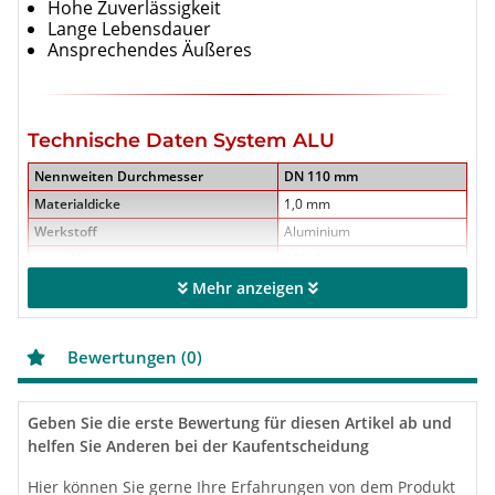
Hohe Zuverlässigkeit
Lange Lebensdauer
Ansprechendes Äußeres
Technische Daten System ALU
Nennweiten Durchmesser
DN 110 mm
Materialdicke
1,0 mm
Werkstoff
Aluminium
max. Abgastemperatur
200°C
Rußbrandbeständig
Mehr anzeigen
nein
Betriebsweise
Trocken / Unterdruck
CE-Zertifikatsnummer
0432-CPD-21 7922
Bewertungen (0)
Klassifizierung nach EN 1856-2 und
DIN V 18160-1 T200 N1 D 1
DIN 1298
O(200)
Geben Sie die erste Bewertung für diesen Artikel ab und
helfen Sie Anderen bei der Kaufentscheidung
Hier können Sie gerne Ihre Erfahrungen von dem Produkt