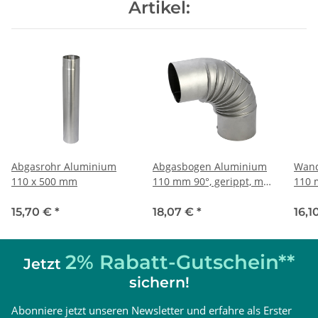
Artikel:
Abgasrohr Aluminium
Abgasbogen Aluminium
Wand
110 x 500 mm
110 mm 90°, gerippt, mit
110
Prüföffnung
15,70 €
*
18,07 €
*
16,1
2% Rabatt-Gutschein**
Jetzt
sichern!
Abonniere jetzt unseren Newsletter und erfahre als Erster