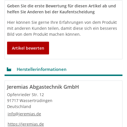
1 × Wetterkragen / Wandrosette
Geben Sie die erste Bewertung für diesen Artikel ab und
1 × Dachdurchführung 0-48° rot Wakaflex,
helfen Sie Anderen bei der Kaufentscheidung
unabhängig von der Dacheindeckung, 500 x 560
mm
Hier können Sie gerne Ihre Erfahrungen von dem Produkt
1 × Längenelement 500mm DN 80/125 – System
mit anderen Kunden teilen, damit diese sich ein besseres
TWIN - PL
Bild von dem Produkt machen können.
1 × Reinigungselement mit Drehverschluss innen
und Schnappverschluss außen (bis 120°/5000Pa)
Artikel bewerten
System TWIN - PL
Herstellerinformationen
(druckdichte konzentrische Verbindungsleitung aus
Kunststoff (PP) für raumluftunabhängigen Betrieb)
CE-zertifizierte, konzentrische, druckdichte
Jeremias Abgastechnik GmbH
Abgasleitung im Gebäude mit Kunststoff-Innenrohr
und eloverzinktem Außenrohr für Feuerstätten in
Opfenrieder Str. 12
raumluftunabhängiger Betriebsweise oder bei
91717 Wassertrüdingen
Verwendung der Feuerstätte als Dachheizzentrale.
Deutschland
info@jeremias.de
Produkteigenschaften
Anbindung von Kesselsystemen in
https://jeremias.de