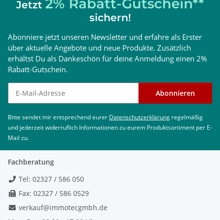
2% Rabatt-Gutschein**
Jetzt
CE-Zertifikatsnummer
0036 CPR 9174 043
sichern!
CE-Klassifizierung nach DIN
T120 - H1 - W2 - O00 - LI - E - U0
EN 14471
Abonniere jetzt unseren Newsletter und erfahre als Erster
über aktuelle Angebote und neue Produkte. Zusätzlich
erhältst Du als Dankeschön für deine Anmeldung einen 2%
Rabatt-Gutschein.
Newsletter abonnieren
Abonnieren
Bitte sendet mir entsprechend eurer
Datenschutzerklärung
regelmäßig
und jederzeit widerruflich Informationen zu eurem Produktsortiment per E-
Mail zu.
Fachberatung
Tel: 02327 / 586 050
Fax: 02327 / 586 0529
verkauf@immotecgmbh.de