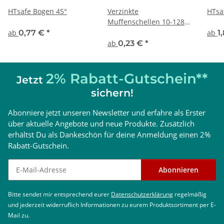
HTsafe Bogen 45°
Verzinkte
HTsa
Muffenschellen 10-128
mm
ab
0,77 €
*
ab
1
ab
0,23 €
*
2% Rabatt-Gutschein**
Jetzt
sichern!
Abonniere jetzt unseren Newsletter und erfahre als Erster
über aktuelle Angebote und neue Produkte. Zusätzlich
erhältst Du als Dankeschön für deine Anmeldung einen 2%
Rabatt-Gutschein.
Newsletter abonnieren
Abonnieren
Bitte sendet mir entsprechend eurer
Datenschutzerklärung
regelmäßig
und jederzeit widerruflich Informationen zu eurem Produktsortiment per E-
Mail zu.