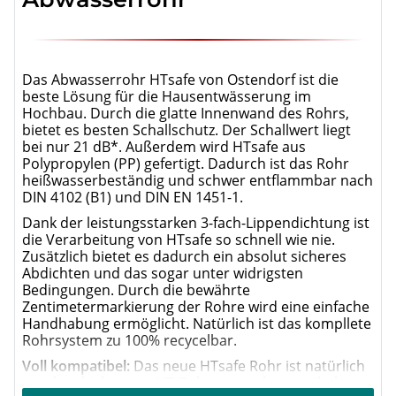
Das Abwasserrohr HTsafe von Ostendorf ist die
beste Lösung für die Hausentwässerung im
Hochbau. Durch die glatte Innenwand des Rohrs,
bietet es besten Schallschutz. Der Schallwert liegt
bei nur 21 dB*. Außerdem wird HTsafe aus
Polypropylen (PP) gefertigt. Dadurch ist das Rohr
heißwasserbeständig und schwer entflammbar nach
DIN 4102 (B1) und DIN EN 1451-1.
Dank der leistungsstarken 3-fach-Lippendichtung ist
die Verarbeitung von HTsafe so schnell wie nie.
Zusätzlich bietet es dadurch ein absolut sicheres
Abdichten und das sogar unter widrigsten
Bedingungen. Durch die bewährte
Zentimetermarkierung der Rohre wird eine einfache
Handhabung ermöglicht. Natürlich ist das kompllete
Rohrsystem zu 100% recycelbar.
Voll kompatibel:
Das neue HTsafe Rohr ist natürlich
mit dem bisherigen HT-Rohrsystem kompatibel.