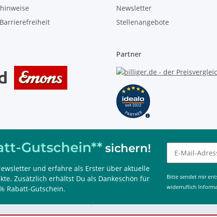
zhinweise
Newsletter
Barrierefreiheit
Stellenangebote
Partner
tt-Gutschein**
sichern!
ewsletter und erfahre als Erster über aktuelle
 kombinierbar, nur im Onlineshop einlösbar und 60 Tage gültig.
Bitte sendet mir en
te. Zusätzlich erhältst Du als Dankeschön für
widerruflich Inform
% Rabatt-Gutschein.
g aktiv)
02327 / 586050, www.immotecshop24.de 2026