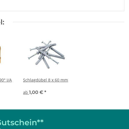
l:
0° I/A
Schlagdübel 8 x 60 mm
ab
1,00 €
*
utschein**