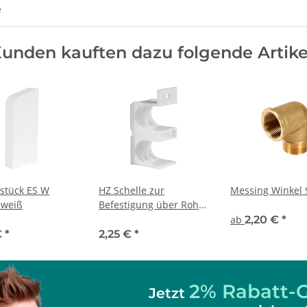
e
unden kauften dazu folgende Artike
stück ES W
HZ Schelle zur
Messing Winkel 9
 weiß
Befestigung über Rohre
bis 22 mm, weiß
ab
2,20 €
*
€
*
2,25 €
*
2% Rabatt-G
Jetzt