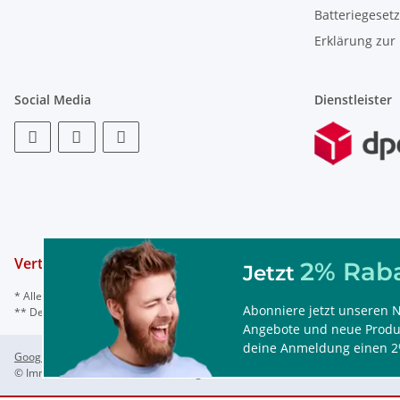
Batteriegeset
Erklärung zur 
Social Media
Dienstleister
Vertrag widerrufen
2% Raba
Jetzt
* Alle Preise inkl. gesetzl. Mehrwertsteuer, ggf. zzgl.
Versand
Abonniere jetzt unseren N
** Der Rabattcode ist nur einmal einlösbar, nicht mit anderen Rabattaktionen
Angebote und neue Produk
deine Anmeldung einen 2
Google Analytics deaktivieren
Status: Opt-Out-Cookie ist nicht gesetzt (Trackin
© ImmoTec GmbH, Watermanns Weg 31a, 44866 Bochum/Deutschland, Tel. 