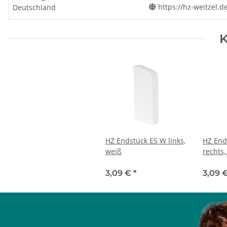
https://hz-weitzel.d
Deutschland
K
HZ Endstück ES W links,
HZ End
weiß
rechts,
3,09 €
*
3,09 