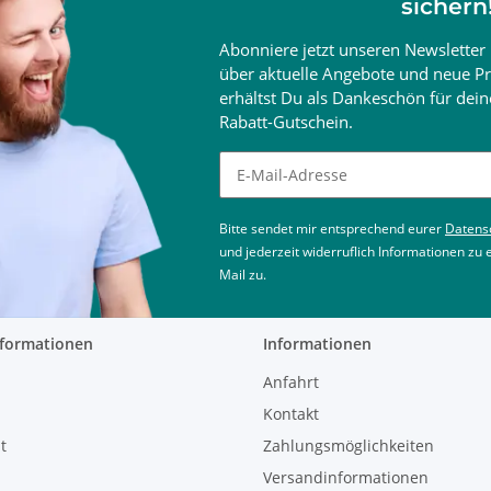
sichern
Abonniere jetzt unseren Newsletter 
über aktuelle Angebote und neue Pr
erhältst Du als Dankeschön für de
Rabatt-Gutschein.
Newsletter abonnieren
Bitte sendet mir entsprechend eurer
Datens
und jederzeit widerruflich Informationen zu
Mail zu.
nformationen
Informationen
Anfahrt
Kontakt
t
Zahlungsmöglichkeiten
Versandinformationen