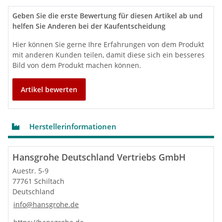
max. Durchflussmenge bei 3
l/min
17
bar
Geben Sie die erste Bewertung für diesen Artikel ab und
Mindestfließdruck
bar
1
helfen Sie Anderen bei der Kaufentscheidung
Gesamtlänge Brausestange
mm
959
Hier können Sie gerne Ihre Erfahrungen von dem Produkt
Brausestangendurchmesser
mm
22
mit anderen Kunden teilen, damit diese sich ein besseres
Bohrabstand
mm
915
Bild von dem Produkt machen können.
Artikel bewerten
Herstellerinformationen
Hansgrohe Deutschland Vertriebs GmbH
Auestr. 5-9
77761 Schiltach
Deutschland
info@hansgrohe.de