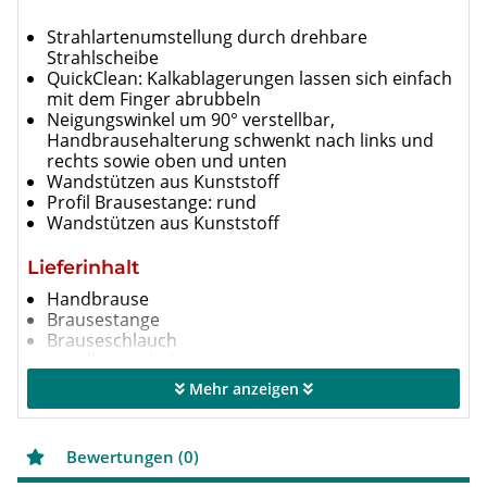
Strahlartenumstellung durch drehbare
Strahlscheibe
QuickClean: Kalkablagerungen lassen sich einfach
mit dem Finger abrubbeln
Neigungswinkel um 90° verstellbar,
Handbrausehalterung schwenkt nach links und
rechts sowie oben und unten
Wandstützen aus Kunststoff
Profil Brausestange: rund
Wandstützen aus Kunststoff
Lieferinhalt
Handbrause
Brausestange
Brauseschlauch
Handbrausehalterung
Mehr anzeigen
Brauseset Crometta 85
Modell
Einheit
Vario
Brausekopfgröße
mm
85
Bewertungen (0)
Strahlarten
Normalstrahl, Vario Strahl