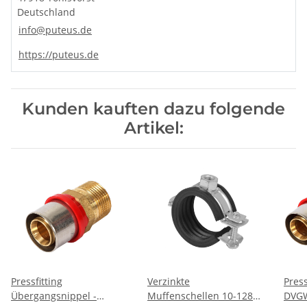
Deutschland
info@puteus.de
https://puteus.de
Kunden kauften dazu folgende
Artikel:
Pressfitting
Verzinkte
Press
Übergangsnippel -
Muffenschellen 10-128
DVG