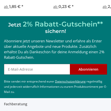
DVGW
mm
ab
1,85 €
*
ab
0,23 €
*
ab
2
2% Rabatt-Gutschein**
Jetzt
sichern!
Abonniere jetzt unseren Newsletter und erfahre als Erster
über aktuelle Angebote und neue Produkte. Zusätzlich
erhältst Du als Dankeschön für deine Anmeldung einen 2%
Rabatt-Gutschein.
Newsletter abonnieren
Abonnieren
Bitte sendet mir entsprechend eurer
Datenschutzerklärung
regelmäßig
und jederzeit widerruflich Informationen zu eurem Produktsortiment per E-
Mail zu.
Fachberatung