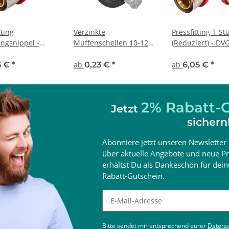
tting
Verzinkte
Pressfitting T-St
ngsnippel -
Muffenschellen 10-128
(Reduziert) - D
mm
5 €
*
ab
0,23 €
*
ab
6,05 €
*
2% Rabatt-G
Jetzt
sichern
Abonniere jetzt unseren Newsletter 
über aktuelle Angebote und neue Pr
erhältst Du als Dankeschön für de
Rabatt-Gutschein.
Newsletter abonnieren
Bitte sendet mir entsprechend eurer
Datens