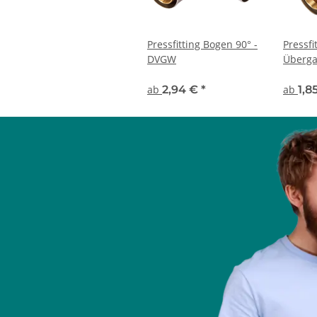
Pressfitting Bogen 90° -
Pressfi
DVGW
Überga
DVGW
ab
2,94 €
*
ab
1,8