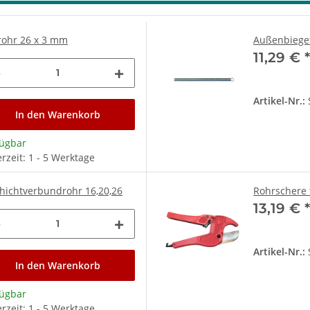
rohr 26 x 3 mm
Außenbiege
11,29 €
Artikel-Nr.:
In den Warenkorb
fügbar
erzeit: 1 - 5 Werktage
hichtverbundrohr 16,20,26
Rohrschere 
13,19 €
Artikel-Nr.:
In den Warenkorb
fügbar
erzeit: 1 - 5 Werktage