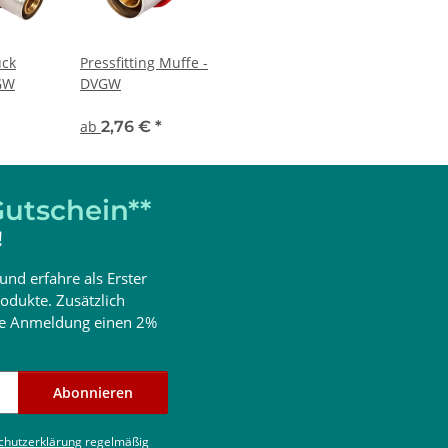
ück
Pressfitting Muffe -
VGW
DVGW
ab
2,76 €
*
utschein**
!
und erfahre als Erster
odukte. Zusätzlich
ine Anmeldung einen 2%
Abonnieren
chutzerklärung
regelmäßig