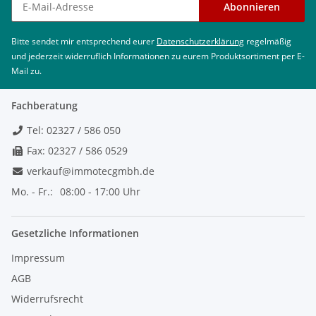
Abonnieren
Bitte sendet mir entsprechend eurer
Datenschutzerklärung
regelmäßig
und jederzeit widerruflich Informationen zu eurem Produktsortiment per E-
Mail zu.
Fachberatung
Tel: 02327 / 586 050
Fax: 02327 / 586 0529
verkauf@immotecgmbh.de
Mo. - Fr.:
08:00 - 17:00 Uhr
Gesetzliche Informationen
Impressum
AGB
Widerrufsrecht