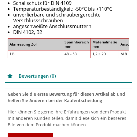
Schallschutz für DIN 4109
Temperaturbeständigkeit: -50°C bis +110°C
unverlierbare und schraubergerechte
Verschlussschrauben
angeschweißte Anschlussmuttern
DIN 4102, B2
Spannbereich
Materialmaße
Abmessung Zoll
Anschlus
mm
mm
1½
48 – 53
1,2 × 20
M 8
Bewertungen (0)
Geben Sie die erste Bewertung für diesen Artikel ab und
helfen Sie Anderen bei der Kaufentscheidung
Hier können Sie gerne Ihre Erfahrungen von dem Produkt
mit anderen Kunden teilen, damit diese sich ein besseres
Bild von dem Produkt machen können.