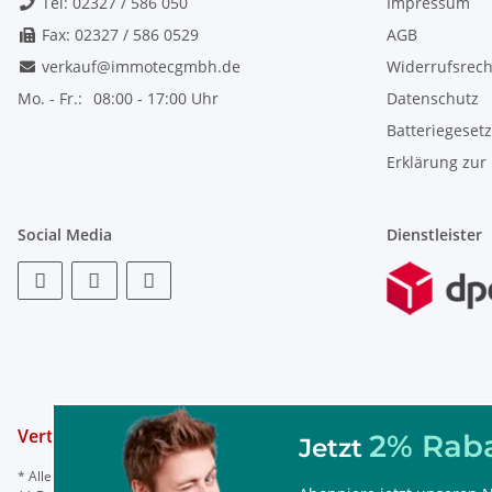
Tel: 02327 / 586 050
Impressum
Fax: 02327 / 586 0529
AGB
verkauf@immotecgmbh.de
Widerrufsrech
Mo. - Fr.:
08:00 - 17:00 Uhr
Datenschutz
Batteriegeset
Erklärung zur 
Social Media
Dienstleister
Vertrag widerrufen
2% Raba
Jetzt
* Alle Preise inkl. gesetzl. Mehrwertsteuer, ggf. zzgl.
Versand