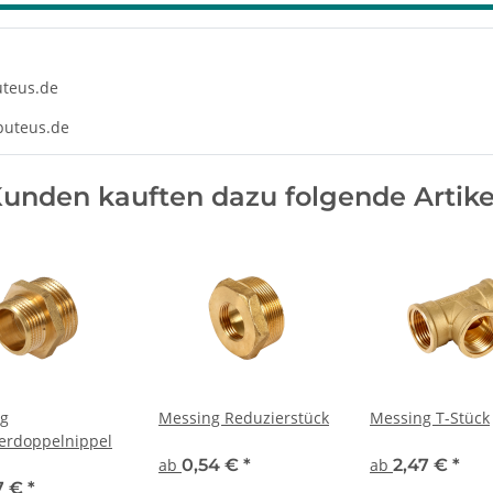
teus.de
/puteus.de
unden kauften dazu folgende Artike
g
Messing Reduzierstück
Messing T-Stück
erdoppelnippel
ab
0,54 €
*
ab
2,47 €
*
7 €
*