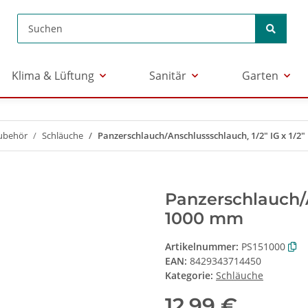
Klima & Lüftung
Sanitär
Garten
ubehör
Schläuche
Panzerschlauch/Anschlussschlauch, 1/2" IG x 1/2"
Panzerschlauch/An
1000 mm
Artikelnummer:
PS151000
EAN:
8429343714450
Kategorie:
Schläuche
12,99 €