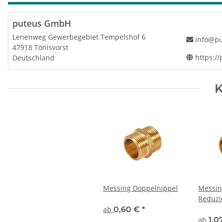
puteus GmbH
Lenenweg Gewerbegebiet Tempelshof 6
info@pu
47918 Tönisvorst
https:/
Deutschland
K
Messing Doppelnippel
Messin
Reduzi
ab
0,60 €
*
ab
1,0