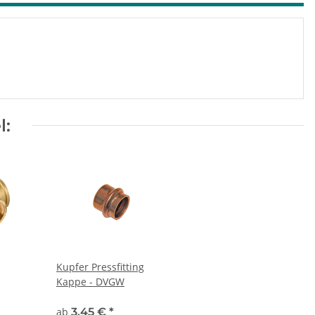
l:
Kupfer Pressfitting
Kappe - DVGW
ab
3,45 €
*