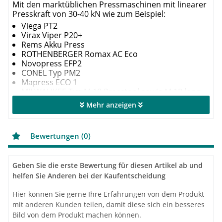
Mit den marktüblichen Pressmaschinen mit linearer
Presskraft von 30-40 kN wie zum Beispiel:
Viega PT2
Virax Viper P20+
Rems Akku Press
ROTHENBERGER Romax AC Eco
Novopress EFP2
CONEL Typ PM2
Mapress ECO 1
MILWAUKEE Typ M 18 Presstool sowie M 18 long
throw Presstool
Mehr anzeigen
und vielen anderen Pressmaschinen kompatibel.
Merkmale
Bewertungen (0)
Sehr hohe Pressgenauigkeit durch
Synchronisation
V Kontur zur Anwendung im Berich der
Geben Sie die erste Bewertung für diesen Artikel ab und
Verpressung von Pressfittings für Kupfer und
helfen Sie Anderen bei der Kaufentscheidung
Edelstahlrohrsystemen
Herstellungsland: Deutschland
Hier können Sie gerne Ihre Erfahrungen von dem Produkt
Sehr lange Standzeit durch Grundvergütung plus
mit anderen Kunden teilen, damit diese sich ein besseres
induktives Härten der Geometrie und
Bild von dem Produkt machen können.
Einlaufschräge