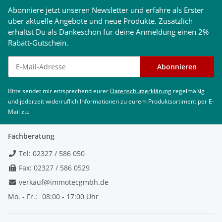
Abonniere jetzt unseren Newsletter und erfahre als Erster
über aktuelle Angebote und neue Produkte. Zusätzlich
erhältst Du als Dankeschön für deine Anmeldung einen 2%
Rabatt-Gutschein.
Newsletter abonnieren
Abonnieren
Bitte sendet mir entsprechend eurer
Datenschutzerklärung
regelmäßig
und jederzeit widerruflich Informationen zu eurem Produktsortiment per E-
Mail zu.
Fachberatung
Tel: 02327 / 586 050
Fax: 02327 / 586 0529
verkauf@immotecgmbh.de
Mo. - Fr.:
08:00 - 17:00 Uhr