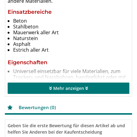
andere Materialien.
Einsatzbereiche
Beton
Stahlbeton
Mauerwerk aller Art
Naturstein
Asphalt
Estrich aller Art
Eigenschaften
Universell einsetzbar für viele Materialien, zum
Trocken- und Nassbohren, handgeführt oder mit
Bohrständer
Einheitliches Anschlussgewinde UNC 1¼ innen.
Mehr anzeigen
Bohrtiefe 420 mm
hochwertige Diamant-Segmente mit hohem
Diamantanteil und spezieller Bindung
Bewertungen (0)
besonders hohe Standzeit
keilförmiger Anschnitt für schnelles, leichtes und
ruhiges Anbohren
Geben Sie die erste Bewertung für diesen Artikel ab und
hohe Qualität der Lötverbindung
helfen Sie Anderen bei der Kaufentscheidung
durch einfaches Hartlöten wiederbelegbar