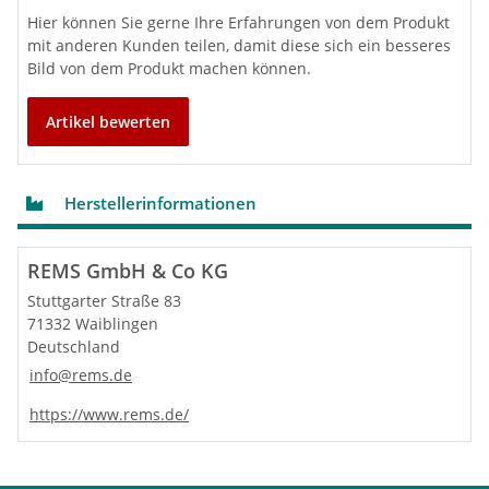
Hier können Sie gerne Ihre Erfahrungen von dem Produkt
Kompatibilität
mit anderen Kunden teilen, damit diese sich ein besseres
Bild von dem Produkt machen können.
REMS Picus S1
REMS Picus S3
REMS Picus SR
Artikel bewerten
REMS Picus S2/3,5
und andere Fabrikate
Herstellerinformationen
REMS GmbH & Co KG
Stuttgarter Straße 83
71332 Waiblingen
Deutschland
info@rems.de
https://www.rems.de/