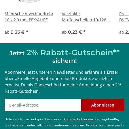
Mehrschichtverbundrohr
Verzinkte
Press
16 x 2,0 mm PEX/AL/PEX
Muffenschellen 10-128
DVG
(DVGW geprüft)
mm
ab
9,35 €
*
ab
0,23 €
*
ab
2
2% Rabatt-Gutschein**
Jetzt
sichern!
Abonniere jetzt unseren Newsletter und erfahre als Erster
über aktuelle Angebote und neue Produkte. Zusätzlich
erhältst Du als Dankeschön für deine Anmeldung einen 2%
Rabatt-Gutschein.
Newsletter abonnieren
Abonnieren
Bitte sendet mir entsprechend eurer
Datenschutzerklärung
regelmäßig
und jederzeit widerruflich Informationen zu eurem Produktsortiment per E-