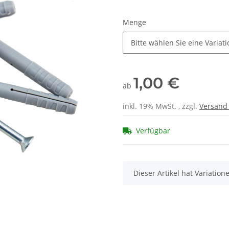
Menge
Bitte wählen Sie eine Variati
1,00 €
ab
inkl. 19% MwSt. , zzgl.
Versan
Verfügbar
x
Dieser Artikel hat Variatio