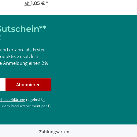
ab
1,85 €
*
utschein**
!
und erfahre als Erster
odukte. Zusätzlich
ine Anmeldung einen 2%
Abonnieren
chutzerklärung
regelmäßig
 eurem Produktsortiment per E-
Zahlungsarten