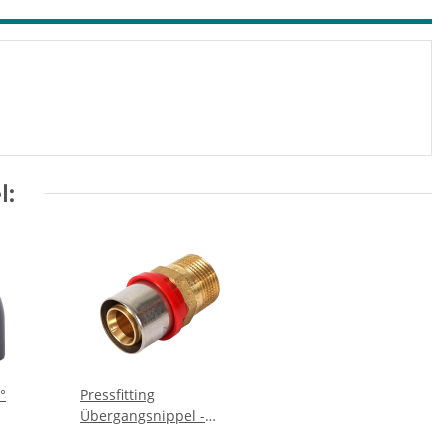
l:
°
Pressfitting
Übergangsnippel -
DVGW