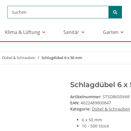
Klima & Lüftung
Sanitär
Garten
Dübel & Schrauben
Schlagdübel 6 x 50 mm
Schlagdübel 6 x
Artikelnummer:
STSDB650VAR
EAN:
4022489800847
Kategorie:
Dübel & Schrauben
6 x 50 mm
10 - 500 Stück