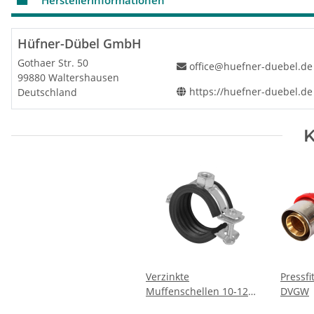
Hüfner-Dübel GmbH
Gothaer Str. 50
office@huefner-duebel.de
99880 Waltershausen
https://huefner-duebel.de
Deutschland
K
Verzinkte
Pressfi
Muffenschellen 10-128
DVGW
mm