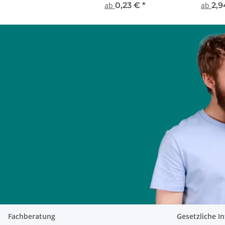
ab
0,23 €
*
ab
2,
Fachberatung
Gesetzliche I