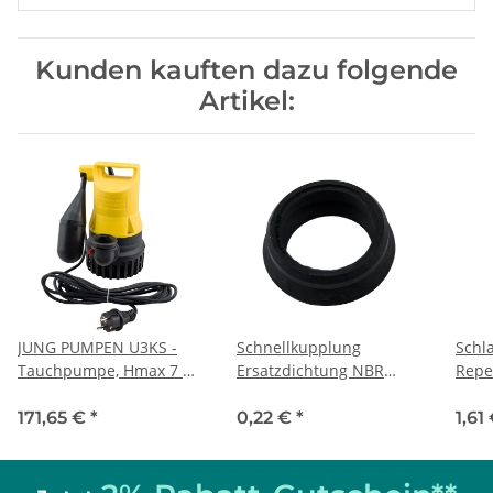
Kunden kauften dazu folgende
Artikel:
JUNG PUMPEN U3KS -
Schnellkupplung
Schl
Tauchpumpe, Hmax 7 m,
Ersatzdichtung NBR
Repe
Qmax 6,5 m³/h, inkl. 4
KTW-A/W270
mass
Meter Kabel
171,65 €
*
0,22 €
*
1,61