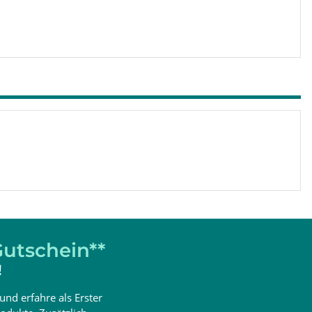
utschein**
!
und erfahre als Erster