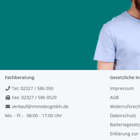
Fachberatung
Gesetzliche I
Tel: 02327 / 586 050
Impressum
Fax: 02327 / 586 0529
AGB
verkauf@immotecgmbh.de
Widerrufsrech
Mo. - Fr.:
08:00 - 17:00 Uhr
Datenschutz
Batteriegeset
Erklärung zur 