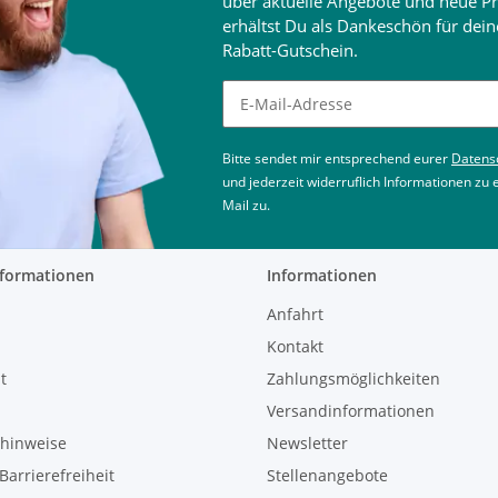
über aktuelle Angebote und neue Pr
erhältst Du als Dankeschön für de
Rabatt-Gutschein.
Newsletter abonnieren
Bitte sendet mir entsprechend eurer
Datens
und jederzeit widerruflich Informationen zu
Mail zu.
nformationen
Informationen
Anfahrt
Kontakt
t
Zahlungsmöglichkeiten
Versandinformationen
zhinweise
Newsletter
Barrierefreiheit
Stellenangebote