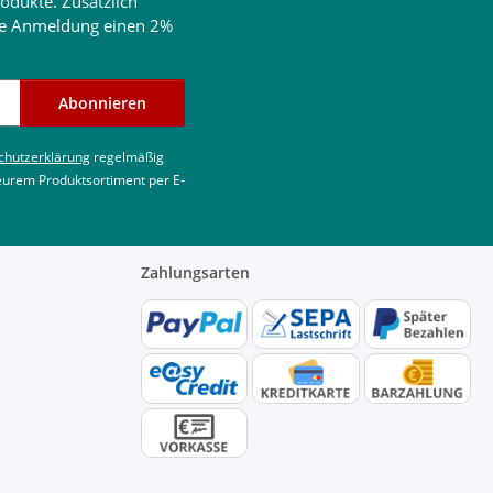
odukte. Zusätzlich
ine Anmeldung einen 2%
Abonnieren
chutzerklärung
regelmäßig
 eurem Produktsortiment per E-
Zahlungsarten