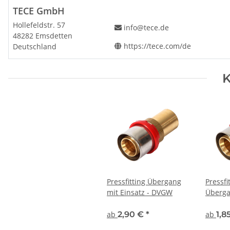
TECE GmbH
Hollefeldstr. 57
info@tece.de
48282 Emsdetten
https://tece.com/de
Deutschland
K
Pressfitting Übergang
Pressfi
mit Einsatz - DVGW
Überga
DVGW
ab
2,90 €
*
ab
1,8