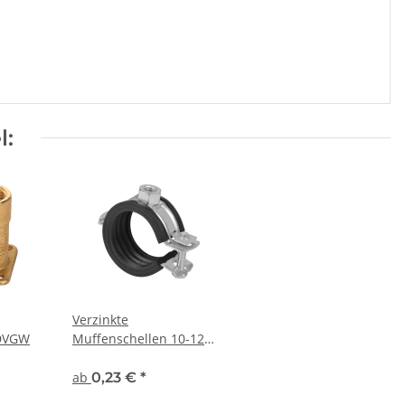
l:
Verzinkte
 DVGW
Muffenschellen 10-128
mm
ab
0,23 €
*