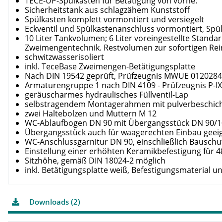
TECE-UP-Spülkasten für Betätigung von vorne:
Sicherheitstank aus schlagzähem Kunststoff
Spülkasten komplett vormontiert und versiegelt
Eckventil und Spülkastenanschluss vormontiert, Spü
10 Liter Tankvolumen; 6 Liter voreingestellte Standa
Zweimengentechnik. Restvolumen zur sofortigen Re
schwitzwasserisoliert
inkl. TeceBase Zweimengen-Betätigungsplatte
Nach DIN 19542 geprüft, Prüfzeugnis MWUE 0120284
Armaturengruppe 1 nach DIN 4109 - Prüfzeugnis P-IX
geräuscharmes hydraulisches Füllventil-Lap
selbstragendem Montagerahmen mit pulverbeschich
zwei Haltebolzen und Muttern M 12
WC-Ablaufbogen DN 90 mit Übergangsstück DN 90/10
Übergangsstück auch für waagerechten Einbau geei
WC-Anschlussgarnitur DN 90, einschließlich Bauschu
Einstellung einer erhöhten Keramikbefestigung für 
Sitzhöhe, gemäß DIN 18024-2 möglich
inkl. Betätigungsplatte weiß, Befestigungsmaterial 
Downloads (2)