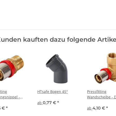
unden kauften dazu folgende Artike
tting
HTsafe Bogen 45°
Pressfitting
ngsnippel -
Wandscheibe -
ab
0,77 €
*
5 €
*
ab
4,10 €
*