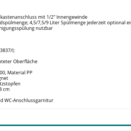
lkastenanschluss mit 1/2" Innengewinde
rdspülmenge; 4,5/7,5/9 Liter Spülmenge jederzeit optional ei
inigungsspülung nutzbar
3837/I;
teter Oberfläche
0, Material PP
gnet
tzstopfen
48 cm
und WC-Anschlussgarnitur