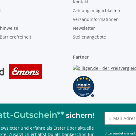
Kontakt
t
Zahlungsmöglichkeiten
Versandinformationen
zhinweise
Newsletter
Barrierefreiheit
Stellenangebote
Partner
tt-Gutschein**
sichern!
ewsletter und erfahre als Erster über aktuelle
 kombinierbar, nur im Onlineshop einlösbar und 60 Tage gültig.
Bitte sendet mir en
te. Zusätzlich erhältst Du als Dankeschön für