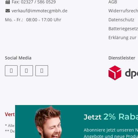
Fax: 02327 / 586 0529
AGB
verkauf@immotecgmbh.de
Widerrufsrech
Mo. - Fr.:
08:00 - 17:00 Uhr
Datenschutz
Batteriegeset
Erklärung zur 
Social Media
Dienstleister
Vertrag widerrufen
2% Raba
Jetzt
* Alle Preise inkl. gesetzl. Mehrwertsteuer, ggf. zzgl.
Versand
Abonniere jetzt unseren N
** Der Rabattcode ist nur einmal einlösbar, nicht mit anderen Rabattaktionen
Angebote und neue Produk