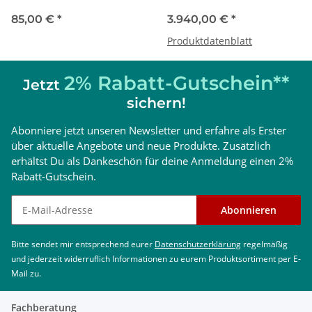
25, mit Magnet, aus
kW, Vitocell 100-W 120 l, HMI
1 ×
7956227
Vitodens 200-W B2HF-25, 2,5 - 25 kW
Heiztherme
Technopolymer
3,5", Aufputz, ATS
85,00 €
*
3.940,00 €
*
1 ×
7955018
TU-Set Vitodens B2HF/B2KF 3,5" DE
Produktdatenblatt
1 ×
7946522
Bedieneinheit HMI 3.5" 450mm
1 ×
7427232
Beipack Aussentemperatursensor
2% Rabatt-Gutschein**
Jetzt
Vorteile
sichern!
Jahreszeitbedingte Raumheizungsenergie-Effizienz
ηS bis 94 % (Label A).
Abonniere jetzt unseren Newsletter und erfahre als Erster
Geringe Takthäufigkeit auch bei geringer
über aktuelle Angebote und neue Produkte. Zusätzlich
Wärmeabnahme durch Pausenzeitenoptimierung
und großen Modulationsbereich von bis zu 1:13
erhältst Du als Dankeschön für deine Anmeldung einen 2%
(32 kW)
Rabatt-Gutschein.
Langlebig und effizient durch Inox-Radial-
Wärmetauscher aus Edelstahl
Newsletter abonnieren
Abonnieren
MatriX-Plus Gasbrenner mit Lambda Pro Plus
Verbrennungsregelung für dauerhaft hohen
Wirkungsgrad und niedrige Emissionswerte.
Bitte sendet mir entsprechend eurer
Datenschutzerklärung
regelmäßig
Stromsparende Hocheffizienz-Umwälzpumpe
und jederzeit widerruflich Informationen zu eurem Produktsortiment per E-
7 Zoll Graustufen-Touchdisplay oder 3,5 Zoll
Mail zu.
Schwarz/Weiß-Display mit Klartext- und
Grafikanzeige, Inbetriebnahme-Assistenten,
Anzeigen für Energieverbräuche sowie alternativ
Fachberatung