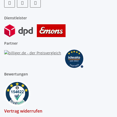
Störungsanzeige
Dienstleister
Partner
Bewertungen
Außentemperatursensor (NTC 10
kOhm)
zur Befestigung an der Außenwand, Farbe weiß
Montageort:
Vertrag widerrufen
Nord- oder Nordwestwand des Gebäudes