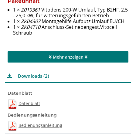
Paketinhalt
1 ×
Z019361
Vitodens 200-W Umlauf, Typ B2HF, 2,5
- 25,0 kW, für witterungsgeführten Betrieb
1 ×
ZK04307
Montagehilfe Aufputz Umlauf EU/CH
1 ×
ZK04710
Anschluss-Set nebengest.Vitocell
Schraub
Mehr anzeigen
Therme
Vitodens 200-W Typ B2HF, 2,5 - 25,0
Downloads (2)
kW, für witterungsgeführten Betrieb,
3,5″ HMI-Bedieneinheit
Viessmann Best.-Nrn.: Z019361 (Erdgas E(H), Erdgas LL,
Datenblatt
Flüssiggas P)
Datenblatt
Bedienungsanleitung
2,5 - 25,0 kW bei 50/30°C Erdgas E, Erdgas LL,
Flüssiggas P (Min - Max)
Bedienungsanleitung
2,2 - 23,0 kW bei 80/60°C Erdgas E, Erdgas LL,