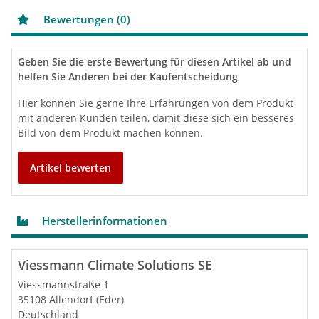
Flüssiggas P (Min - Max)
Bewertungen (0)
Das Spitzenprodukt unter den Gas-Brennwert-
Geben Sie die erste Bewertung für diesen Artikel ab und
Wandgeräten ist der Vitodens 200-W. Der MatriX-
helfen Sie Anderen bei der Kaufentscheidung
Plus Gasbrenner und die Inox-Radial-Heizfläche aus
Edelstahl sind in dieser Kombination die Garanten
Hier können Sie gerne Ihre Erfahrungen von dem Produkt
für hohe Energieeffizienz und langfristig hohen
mit anderen Kunden teilen, damit diese sich ein besseres
Wärmekomfort. Der Vitodens 200-W besitzt in allen
Bild von dem Produkt machen können.
Leistungsgrößen die automatische
Verbrennungsregelung Lambda Pro Plus.
Modulationsbereich bis 1:13 (32 kW). Die integrierte,
Artikel bewerten
drehzahlgeregelte Hocheffizienz-Umwälzpumpe,
reduziert den Stromverbrauch um bis zu 70 %.
Herstellerinformationen
Viessmann Climate Solutions SE
Viessmannstraße 1
35108 Allendorf (Eder)
Deutschland