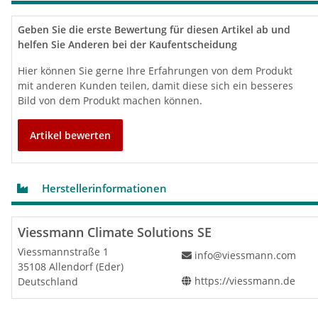
Technische Daten (Luftreiniger)
Geben Sie die erste Bewertung für diesen Artikel ab und
helfen Sie Anderen bei der Kaufentscheidung
Vitopure
Einheit
250-01/02 EU
350-01/02 EU
Viessmann Best.-Nr.: (weiß)
7973838
7973843
Hier können Sie gerne Ihre Erfahrungen von dem Produkt
Viessmann Best.-Nr.: (schwarz)
7973839
7973844
mit anderen Kunden teilen, damit diese sich ein besseres
Bild von dem Produkt machen können.
Grunddaten
Max. Reinigungsleistung (CADR)
m³/h
250
350
Artikel bewerten
Leistungsaufnahme
W
22
50
Schallleistung
dB(A)
36 bis 62
36 bis 64
Nennleistung
W
81
127
Herstellerinformationen
Nennspannung AC
V
230
Nennfrequenz
Hz
50
Viessmann Climate Solutions SE
Abmessungen
Viessmannstraße 1
Breite
mm
340
312
info@viessmann.com
35108 Allendorf (Eder)
Höhe
mm
500
600
https://viessmann.de
Deutschland
Tiefe
mm
245
312
Gewicht
kg
8,5
7,9