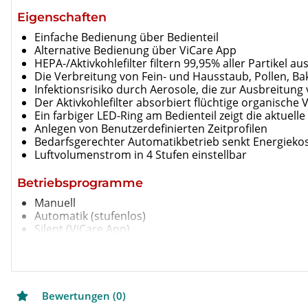
Eigenschaften
Einfache Bedienung über Bedienteil
Alternative Bedienung über ViCare App
HEPA-/Aktivkohlefilter filtern 99,95% aller Partikel au
Die Verbreitung von Fein- und Hausstaub, Pollen, Ba
Infektionsrisiko durch Aerosole, die zur Ausbreitung
Der Aktivkohlefilter absorbiert flüchtige organisc
Ein farbiger LED-Ring am Bedienteil zeigt die aktuelle
Anlegen von Benutzerdefinierten Zeitprofilen
Bedarfsgerechter Automatikbetrieb senkt Energieko
Luftvolumenstrom in 4 Stufen einstellbar
Betriebsprogramme
Manuell
Automatik (stufenlos)
Silent (ViCare App)
Boost (ViCare App)
Zeitprogramme (ViCare App)
Bewertungen (0)