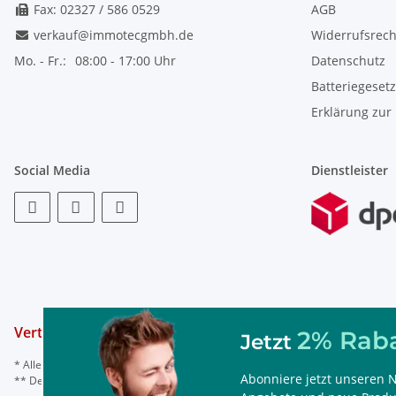
Fax: 02327 / 586 0529
AGB
verkauf@immotecgmbh.de
Widerrufsrech
Mo. - Fr.:
08:00 - 17:00 Uhr
Datenschutz
Batteriegeset
Erklärung zur 
Social Media
Dienstleister
Vertrag widerrufen
2% Raba
Jetzt
* Alle Preise inkl. gesetzl. Mehrwertsteuer, ggf. zzgl.
Versand
Abonniere jetzt unseren N
** Der Rabattcode ist nur einmal einlösbar, nicht mit anderen Rabattaktionen