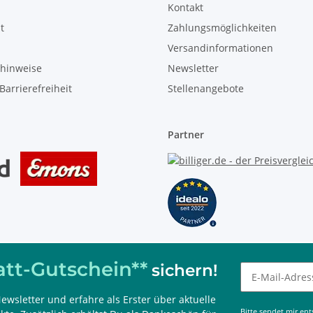
Kontakt
t
Zahlungsmöglichkeiten
Versandinformationen
zhinweise
Newsletter
Barrierefreiheit
Stellenangebote
Partner
tt-Gutschein**
sichern!
ewsletter und erfahre als Erster über aktuelle
 kombinierbar, nur im Onlineshop einlösbar und 60 Tage gültig.
Bitte sendet mir en