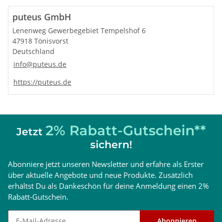
puteus GmbH
Lenenweg Gewerbegebiet Tempelshof 6
47918 Tönisvorst
Deutschland
info@puteus.de
https://puteus.de
2% Rabatt-Gutschein**
Jetzt
sichern!
Abonniere jetzt unseren Newsletter und erfahre als Erster
über aktuelle Angebote und neue Produkte. Zusätzlich
erhältst Du als Dankeschön für deine Anmeldung einen 2%
Rabatt-Gutschein.
Newsletter abonnieren
Abonnieren