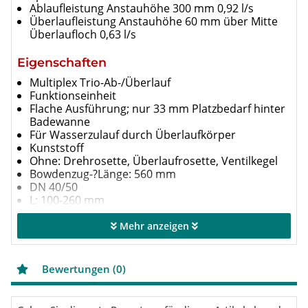
Ablaufleistung Anstauhöhe 300 mm 0,92 l/s
Überlaufleistung Anstauhöhe 60 mm über Mitte
Überlaufloch 0,63 l/s
Eigenschaften
Multiplex Trio-Ab-/Überlauf
Funk­tionseinheit
Flache Ausführung; nur 33 mm Platzbedarf hinter
Badewanne
Für Wasserzulauf durch Über­laufkörper
Kunststoff
Ohne: Drehrosette, Überlaufrosette, Ventilkegel
Bowdenzug-?Länge: 560 mm
DN 40/50
L: 100-260 mm
H: 180-400 mm
Geeignet für Badewanne Standard sowie für
Mehr anzeigen
Badewanne mit Ablaufloch-Ø 52
Modell 6161.52
Bewertungen (0)
Ausstattung
Zulaufflansch