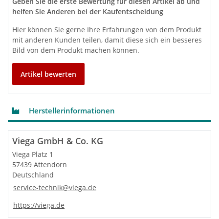
Geben Sie die erste Bewertung für diesen Artikel ab und
Geruchverschluss
helfen Sie Anderen bei der Kaufentscheidung
Ablaufbogen 45°
Ventil verchromt
Hier können Sie gerne Ihre Erfahrungen von dem Produkt
mit anderen Kunden teilen, damit diese sich ein besseres
Bild von dem Produkt machen können.
Artikel bewerten
Herstellerinformationen
Viega GmbH & Co. KG
Viega Platz 1
57439 Attendorn
Deutschland
service-technik@viega.de
https://viega.de