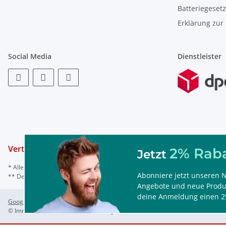
Batteriegeset
Erklärung zur 
Social Media
Dienstleister
Vertrag widerrufen
2% Raba
Jetzt
* Alle Preise inkl. gesetzl. Mehrwertsteuer, ggf. zzgl.
Versand
Abonniere jetzt unseren N
** Der Rabattcode ist nur einmal einlösbar, nicht mit anderen Rabattaktionen
Angebote und neue Produk
deine Anmeldung einen 2
Google Analytics deaktivieren
Status: Opt-Out-Cookie ist nicht gesetzt (Trackin
© ImmoTec GmbH, Watermanns Weg 31a, 44866 Bochum/Deutschland, Tel. 