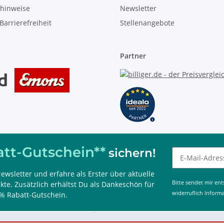
zhinweise
Newsletter
Barrierefreiheit
Stellenangebote
Partner
tt-Gutschein**
sichern!
ewsletter und erfahre als Erster über aktuelle
 kombinierbar, nur im Onlineshop einlösbar und 60 Tage gültig.
Bitte sendet mir en
te. Zusätzlich erhältst Du als Dankeschön für
widerruflich Inform
% Rabatt-Gutschein.
g aktiv)
02327 / 586050, www.immotecshop24.de 2026