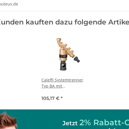
/puteus.de
unden kauften dazu folgende Artike
Caleffi Systemtrenner
Typ BA mit
Monoblockkartusche
DN 20 3/4"
105,17 €
*
2% Rabatt-G
Jetzt