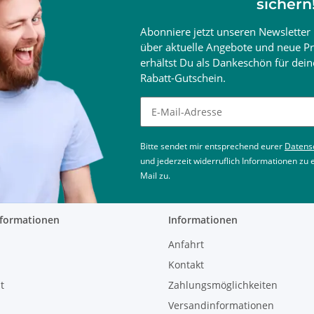
sichern
Abonniere jetzt unseren Newsletter 
über aktuelle Angebote und neue Pr
erhältst Du als Dankeschön für de
Rabatt-Gutschein.
Newsletter abonnieren
Bitte sendet mir entsprechend eurer
Datens
und jederzeit widerruflich Informationen zu
Mail zu.
nformationen
Informationen
Anfahrt
Kontakt
t
Zahlungsmöglichkeiten
Versandinformationen