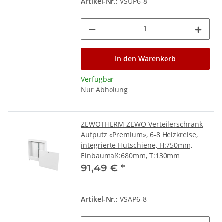
Artikel-Nr.:
VSUP6-8
In den Warenkorb
Verfügbar
Nur Abholung
ZEWOTHERM ZEWO Verteilerschrank
Aufputz «Premium», 6-8 Heizkreise,
integrierte Hutschiene, H:750mm,
Einbaumaß:680mm, T:130mm
91,49 €
*
Artikel-Nr.:
VSAP6-8