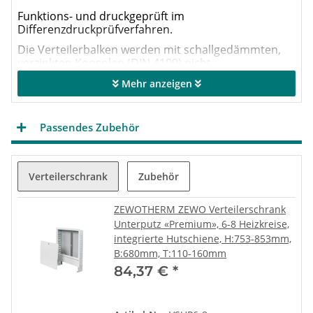
Funktions- und druckgeprüft im
Differenzdruckprüfverfahren.
Die Verteilerbalken werden mit schallgedämmten,
verzinkten Konsolen (DIN 4109) nicht
zusammengebaut geliefert. Dies ermöglicht eine
Mehr anzeigen
flexible Anpassung an die jeweilige
Montagesituation.
Inkl. Bezeichnungsschildern, sowie Standard-
Passendes Zubehör
Verteilerendset (57 mm) zum Befüllen, Entlüften,
Spülen (lose beiliegend).
Baulänge
Hersteller Art-
Ausführung
Verteilerschrank
Zubehör
(mm)*
Nr.
7-er Systemverteiler «Premium»
470
11100073
Edelstahl
ZEWOTHERM ZEWO Verteilerschrank
*alle Verteiler inkl. Verteiler-Endset (ca. 57 mm)
Unterputz «Premium», 6-8 Heizkreise,
integrierte Hutschiene, H:753-853mm,
B:680mm, T:110-160mm
84,37 €
*