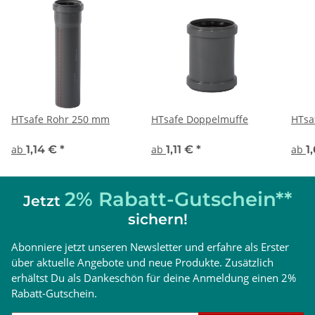
HTsafe Rohr 250 mm
HTsafe Doppelmuffe
HTsa
ab
1,14 €
*
ab
1,11 €
*
ab
1
2% Rabatt-Gutschein**
Jetzt
sichern!
Abonniere jetzt unseren Newsletter und erfahre als Erster
über aktuelle Angebote und neue Produkte. Zusätzlich
erhältst Du als Dankeschön für deine Anmeldung einen 2%
Rabatt-Gutschein.