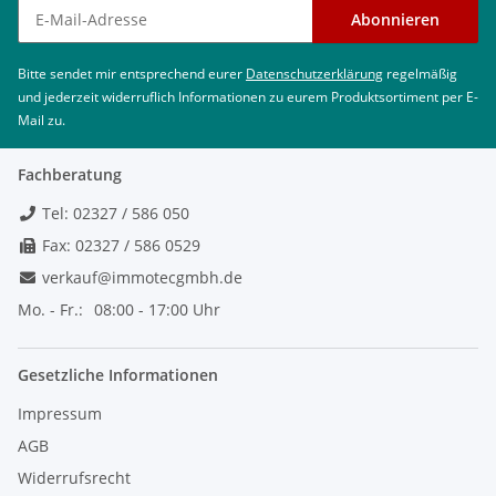
Newsletter abonnieren
Abonnieren
Bitte sendet mir entsprechend eurer
Datenschutzerklärung
regelmäßig
und jederzeit widerruflich Informationen zu eurem Produktsortiment per E-
Mail zu.
Fachberatung
Tel: 02327 / 586 050
Fax: 02327 / 586 0529
verkauf@immotecgmbh.de
Mo. - Fr.:
08:00 - 17:00 Uhr
Gesetzliche Informationen
Impressum
AGB
Widerrufsrecht