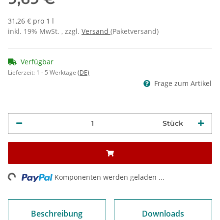
31,26 € pro 1 l
inkl. 19% MwSt. , zzgl.
Versand
(Paketversand)
Verfügbar
Lieferzeit:
1 - 5 Werktage
(DE)
Frage zum Artikel
Stück
ng...
Komponenten werden geladen ...
Beschreibung
Downloads