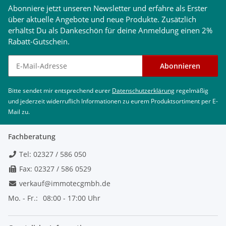
Abonniere jetzt unseren Newsletter und erfahre als Erster
über aktuelle Angebote und neue Produkte. Zusätzlich
erhältst Du als Dankeschön für deine Anmeldung einen 2%
Rabatt-Gutschein.
Newsletter abonnieren
Abonnieren
Bitte sendet mir entsprechend eurer
Datenschutzerklärung
regelmäßig
und jederzeit widerruflich Informationen zu eurem Produktsortiment per E-
Mail zu.
Fachberatung
Tel: 02327 / 586 050
Fax: 02327 / 586 0529
verkauf@immotecgmbh.de
Mo. - Fr.:
08:00 - 17:00 Uhr