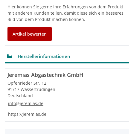
Technische Daten System TWIN-PL
Hier können Sie gerne Ihre Erfahrungen von dem Produkt
mit anderen Kunden teilen, damit diese sich ein besseres
Nennweiten Durchmesser
DN 80 / 125 mm
(Innenrohre / Außenrohre)
Bild von dem Produkt machen können.
innen
PP (Polypropylen)
Material
eloverzinkt,
Artikel bewerten
außen
pulverbeschichtet
innen
2,0 mm
Wandstärke
außen
0,5 – 0,6 mm
Herstellerinformationen
Oberfläche
weiß, pulverbeschichtet (RAL9016)
Betriebstemperatur
bis max. 120°C
Jeremias Abgastechnik GmbH
Steckverbindung Muffe / Sicke mit
Verbindung
innenliegender Spezialdichtung im
Opfenrieder Str. 12
Abgas- und Außenrohr
91717 Wassertrüdingen
Dichtring im Innen- und Außenrohr
Klemmband / Dichtring
vormontiert; kein Klemmband
Deutschland
CE-Zertifikatsnummer
0036 CPR 9174 043
info@jeremias.de
CE-Klassifizierung nach DIN
T120 - H1 - W2 - O00 - LI - E - U0
https://jeremias.de
EN 14471