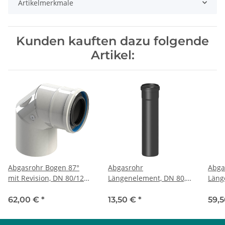
Artikelmerkmale
Kunden kauften dazu folgende
Artikel:
Abgasrohr Bogen 87°
Abgasrohr
Abga
mit Revision, DN 80/125,
Längenelement, DN 80,
Läng
konzentrisch
1000 mm, starr,
Revis
Kunststoff PP
konz
62,00 €
*
13,50 €
*
59,