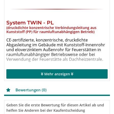
System TWIN - PL
(druckdichte konzentrische Verbindungsleitung aus
Kunststoff (PP) für raumluftunabhängigen Betrieb)
CE-zertifizierte, konzentrische, druckdichte
Abgasleitung im Gebäude mit Kunststoff-Innenrohr
und eloverzinktem Außenrohr für Feuerstätten in
raumluftunabhängiger Betriebsweise oder bei
Verwendung der Feuerstätte als Dachheizzentrale.
Produkteigenschaften
Mehr anzeigen
Anbindung von Kesselsystemen in
raumluftunabhängiger Betriebsweise an
konzentrische oder einwandige Abgassysteme
Bewertungen (0)
Kombination mit TWIN-P-, EW-PPS-, EW-PP-FLEX-
Systemen möglich
Verwendung der Feuerstätte als Dachheizzentrale
möglich
Geben Sie die erste Bewertung für diesen Artikel ab und
helfen Sie Anderen bei der Kaufentscheidung