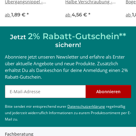
Übergangsnippel -
Halbe Verschraubung -
Boge
DVGW
DVGW
- DV
ab
1,89 €
*
ab
4,56 €
*
ab
1
2% Rabatt-Gutschein**
Jetzt
sichern!
Abonniere jetzt unseren Newsletter und erfahre als Erster
über aktuelle Angebote und neue Produkte. Zusätzlich
erhältst Du als Dankeschön für deine Anmeldung einen 2%
Rabatt-Gutschein.
Newsletter abonnieren
Abonnieren
Bitte sendet mir entsprechend eurer
Datenschutzerklärung
regelmäßig
und jederzeit widerruflich Informationen zu eurem Produktsortiment per E-
Mail zu.
Fachberatung