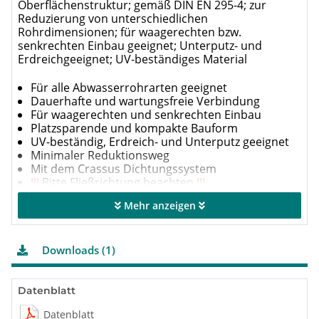
Oberflächenstruktur; gemäß DIN EN 295-4; zur
Reduzierung von unterschiedlichen
Rohrdimensionen; für waagerechten bzw.
senkrechten Einbau geeignet; Unterputz- und
Erdreichgeeignet; UV-beständiges Material
Für alle Abwasserrohrarten geeignet
Dauerhafte und wartungsfreie Verbindung
Für waagerechten und senkrechten Einbau
Platzsparende und kompakte Bauform
UV-beständig, Erdreich- und Unterputz geeignet
Minimaler Reduktionsweg
Mit dem Crassus Dichtungssystem
!!!
Bitte Fließrichtung beachten
!!!
Mehr anzeigen
Spezifikation
Druckdichte
0,6 bar
Downloads (1)
Vakuumdruckdichte
-0,3 bar
Hochdruckspülfestigkeit
120 bar
Steckschlüsseleinsatz
SW 8 mm
Datenblatt
Anzugsdrehmoment
6,0 Nm
Datenblatt