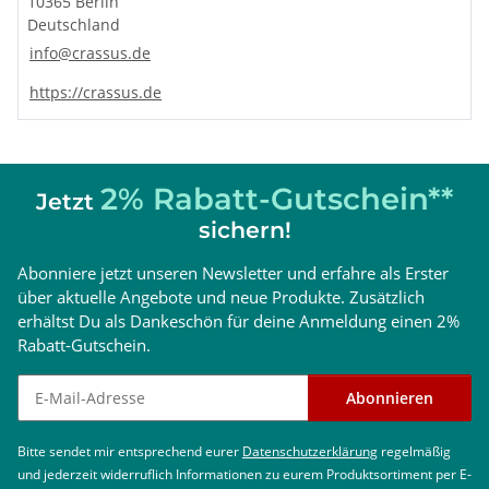
10365 Berlin
Rostfreier Edelstahl V2A
V2A (1.4301, AISI 304) ist ein
Deutschland
austenitischer, säurebeständiger 18/10 Cr-Ni-Stahl,
info@crassus.de
der durch einen niedrigen Kohlenstoffgehalt nach
dem Schweißen auch ohne nachträgliche
https://crassus.de
Wärmebehandlung interkristallin beständig ist.
2% Rabatt-Gutschein**
Jetzt
sichern!
Abonniere jetzt unseren Newsletter und erfahre als Erster
über aktuelle Angebote und neue Produkte. Zusätzlich
erhältst Du als Dankeschön für deine Anmeldung einen 2%
Rabatt-Gutschein.
Newsletter abonnieren
Abonnieren
Bitte sendet mir entsprechend eurer
Datenschutzerklärung
regelmäßig
und jederzeit widerruflich Informationen zu eurem Produktsortiment per E-