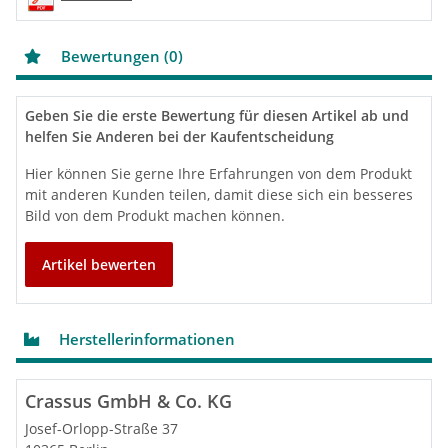
Gewicht
0.14 kg
Bemaßung
Bewertungen (0)
A | Spannbereich
48-56 mm
B | Spannbereich
38-43 mm
L | Länge
70 mm
Geben Sie die erste Bewertung für diesen Artikel ab und
Beständigkeit
helfen Sie Anderen bei der Kaufentscheidung
Wärmebeständig
120 °C
Hier können Sie gerne Ihre Erfahrungen von dem Produkt
Kältebeständig
-40 °C
mit anderen Kunden teilen, damit diese sich ein besseres
UV-beständig
✓
Bild von dem Produkt machen können.
Erdreichgeeignet
✓
Unterputzgeeignet
✓
Artikel bewerten
Material
Herstellerinformationen
EPDM
Ethylen-Propylen-Dien-Kautschuk (EPDM) ist
ein synthetischer Kautschuk. Die gesättigte
Gerüststruktur führt zu Eigenschaften wie z. B.
Crassus GmbH & Co. KG
hoher UV- und Witterungsbeständigkeit sowie hoher
Josef-Orlopp-Straße 37
thermischer Beständigkeit.