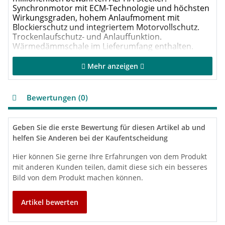
Synchronmotor mit ECM-Technologie und höchsten
Wirkungsgraden, hohem Anlaufmoment mit
Blockierschutz und integriertem Motorvollschutz.
Trockenlaufschutz- und Anlauffunktion.
Wärmedämmschale im Lieferumfang enthalten.
Mehr anzeigen
Hocheffizienz-EC-
Permanentmagnetmotortechnologie
Einzelpumpe mit Graugußgehäuse
Bewertungen (0)
Kataphoresebeschichtung für höchste
Korrosionsbeständigkeit und Langlebigkeit
AutoAdapt-Funktion findet die optimale
Geben Sie die erste Bewertung für diesen Artikel ab und
Einstellung durch selbstadaptierende Kennlinie
helfen Sie Anderen bei der Kaufentscheidung
Weitere Regelungs-/Einstellungsarten:
Proportionaldruckregelung,
Hier können Sie gerne Ihre Erfahrungen von dem Produkt
Konstantdruckregelung, 3 feste Drehzahlen
mit anderen Kunden teilen, damit diese sich ein besseres
Erfüllt die Anforderungen der EnEV Paragraph 14
Absatz 3
Bild von dem Produkt machen können.
Medientemperaturen +2C bis +110°C
Automatische Nachtabsenkung zur weiteren
Artikel bewerten
Energieeinsparung
Integriertes LED-Display mit wahlweiser Anzeige