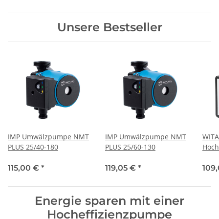
Unsere Bestseller
IMP Umwälzpumpe NMT
IMP Umwälzpumpe NMT
WITA
PLUS 25/40-180
PLUS 25/60-130
Hoch
go.fu
230V
115,00 €
*
119,05 €
*
109
Baul
Energie sparen mit einer
Hocheffizienzpumpe