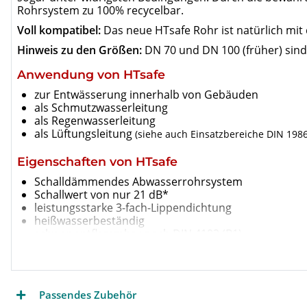
Rohrsystem zu 100% recycelbar.
Voll kompatibel:
Das neue HTsafe Rohr ist natürlich mi
Hinweis zu den Größen:
DN 70 und DN 100 (früher) sind
Anwendung von HTsafe
zur Entwässerung innerhalb von Gebäuden
als Schmutzwasserleitung
als Regenwasserleitung
als Lüftungsleitung
(siehe auch Einsatzbereiche DIN 1986
Eigenschaften von HTsafe
Schalldämmendes Abwasserrohrsystem
Schallwert von nur 21 dB*
leistungsstarke 3-fach-Lippendichtung
heißwasserbeständig
schwer entflammbar nach DIN 4102 (B1)
aus Polypropylen (PP)
* bei 4 Liter Volumenstrom gemäß Messung mit Bismat 1000 (P
Passendes Zubehör