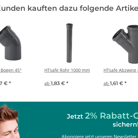
unden kauften dazu folgende Artike
 Bogen 45°
HTsafe Rohr 1000 mm
HTsafe Abzweig 
77 €
*
ab
1,83 €
*
ab
1,61 €
*
2% Rabatt-G
Jetzt
sichern
Abonniere jetzt unseren Newsletter 