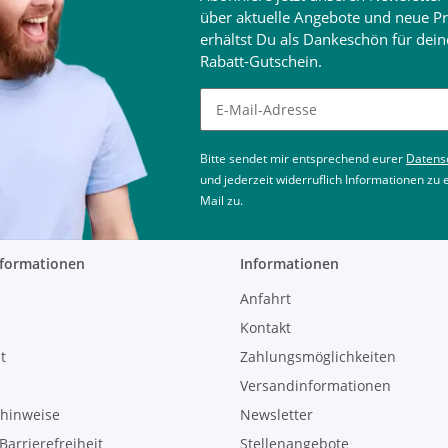
über aktuelle Angebote und neue Pr
erhältst Du als Dankeschön für de
Rabatt-Gutschein.
Newsletter abonnieren
Bitte sendet mir entsprechend eurer
Datens
und jederzeit widerruflich Informationen zu
Mail zu.
nformationen
Informationen
Anfahrt
Kontakt
t
Zahlungsmöglichkeiten
Versandinformationen
zhinweise
Newsletter
Barrierefreiheit
Stellenangebote