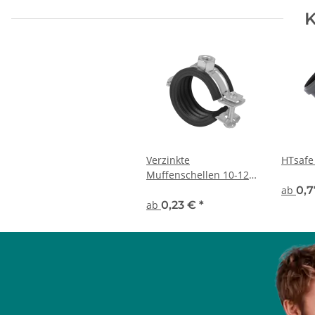
K
Verzinkte
HTsafe
Muffenschellen 10-128
mm
ab
0,
ab
0,23 €
*