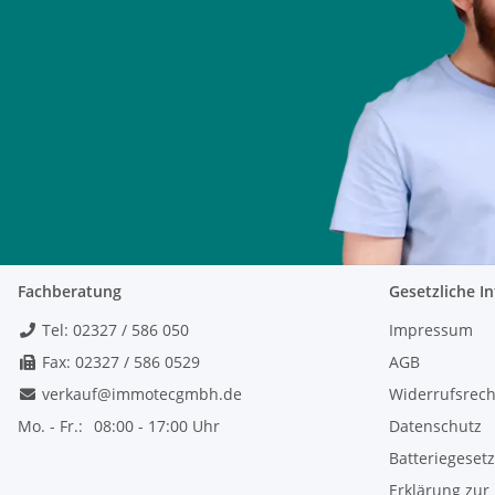
Fachberatung
Gesetzliche I
Tel: 02327 / 586 050
Impressum
Fax: 02327 / 586 0529
AGB
verkauf@immotecgmbh.de
Widerrufsrech
Mo. - Fr.:
08:00 - 17:00 Uhr
Datenschutz
Batteriegeset
Erklärung zur 