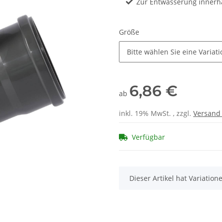
Zur Entwässerung inner
Größe
Bitte wählen Sie eine Variati
6,86 €
ab
inkl. 19% MwSt. , zzgl.
Versan
Verfügbar
x
Dieser Artikel hat Variatio