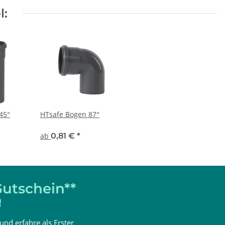
l:
45°
HTsafe Bogen 87°
ab
0,81 €
*
utschein**
!
und erfahre als Erster