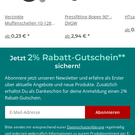
Verzinkte
Pressfitting Bogen 90° -
HTsa
Muffenschellen 10-128
DVGW
mm
ab
0
ab
0,23 €
*
ab
2,94 €
*
2% Rabatt-Gutschein**
Jetzt
sichern!
Abonniere jetzt unseren Newsletter und erfahre als Erster
über aktuelle Angebote und neue Produkte. Zusätzlich
erhältst Du als Dankeschön für deine Anmeldung einen 2%
Rabatt-Gutschein.
Newsletter abonnieren
Abonnieren
Bitte sendet mir entsprechend eurer
Datenschutzerklärung
regelmäßig
und jederzeit widerruflich Informationen zu eurem Produktsortiment per E-