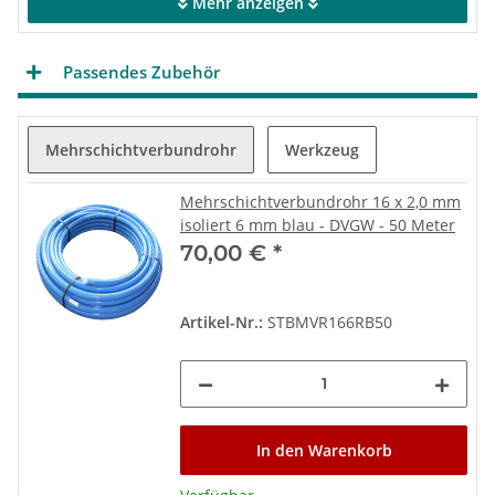
Mehr anzeigen
O-Ringe aus E.P.D.M. Lebensmittelecht
UBA Konform "Hygienisch geeigneter metallischer
Werkstoff"
Passendes Zubehör
Wichtig für die Installation
Es sind keine speziellen Werkzeuge notwendig
Mehrschichtverbundrohr
Werkzeug
Installation erfolgt mit Metallverbundrohr
Weiter werden lediglich Rohrschere, Kalibrierer
und Schraubschlüssel benötigt
Mehrschichtverbundrohr 16 x 2,0 mm
isoliert 6 mm blau - DVGW - 50 Meter
Verwendungszwecke
70,00 €
*
Trinkwasser (Warm und Kalt)
Fußbodenheizung
Heizung und Sanitär
Artikel-Nr.:
STBMVR166RB50
In den Warenkorb