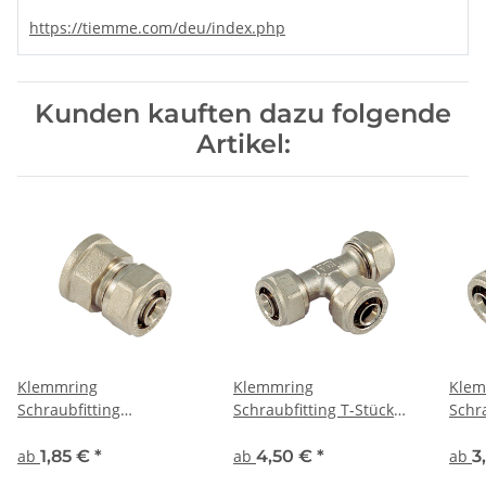
https://tiemme.com/deu/index.php
Kunden kauften dazu folgende
Artikel:
Klemmring
Klemmring
Klem
Schraubfitting
Schraubfitting T-Stück
Schra
Übergangsmuffe - DVGW
mit Größe zur Auswahl
DVG
(auch reduziert) - DVGW
ab
1,85 €
*
ab
4,50 €
*
ab
3