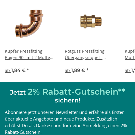
Kupfer Pressfitting
Rotguss Pressfitting
Kupfe
Bogen 90° mit 2 Muffen
Übergangsnippel -
Muff
- DVGW
DVGW
ab
1,84 €
*
ab
1,89 €
*
ab
1
2% Rabatt-Gutschein**
Jetzt
sichern!
Abonniere jetzt unseren Newsletter und erfahre als Erster
über aktuelle Angebote und neue Produkte. Zusätzlich
erhältst Du als Dankeschön für deine Anmeldung einen 2%
Rabatt-Gutschein.