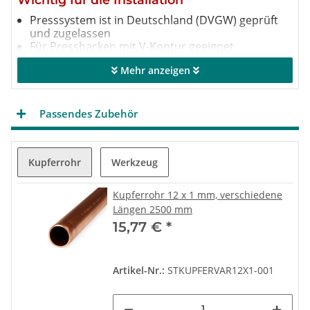
Presssystem ist in Deutschland (DVGW) geprüft
und zugelassen
Für Pressbacken mit V-Kontur geeignet
Installation erfolgt mit Kupferrohr
Mehr anzeigen
Verwendungszwecke
für Trinkwasser (Warm und Kalt)
Passendes Zubehör
für Fußbodenheizung
für Heizung und Sanitär
Kupferrohr
Werkzeug
Kupferrohr 12 x 1 mm, verschiedene
Längen 2500 mm
15,77 €
*
Artikel-Nr.:
STKUPFERVAR12X1-001