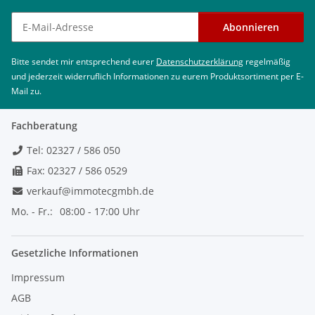
Newsletter abonnieren
Abonnieren
Bitte sendet mir entsprechend eurer
Datenschutzerklärung
regelmäßig
und jederzeit widerruflich Informationen zu eurem Produktsortiment per E-
Mail zu.
Fachberatung
Tel: 02327 / 586 050
Fax: 02327 / 586 0529
verkauf@immotecgmbh.de
Mo. - Fr.:
08:00 - 17:00 Uhr
Gesetzliche Informationen
Impressum
AGB