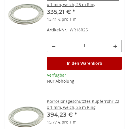
x 1 mm, weich, 25 m Ring
335,21 €
*
13,41 € pro 1 m
Artikel-Nr.:
WR18R25
In den Warenkorb
Verfügbar
Nur Abholung
Korrosionsgeschütztes Kupferrohr 22
x 1 mm, weich, 25 m Ring
394,23 €
*
15,77 € pro 1 m