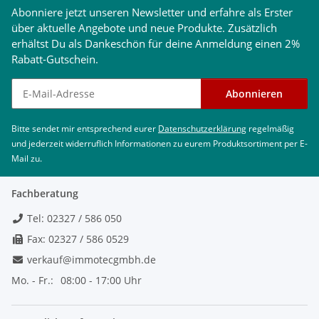
Abonniere jetzt unseren Newsletter und erfahre als Erster
über aktuelle Angebote und neue Produkte. Zusätzlich
erhältst Du als Dankeschön für deine Anmeldung einen 2%
Rabatt-Gutschein.
Newsletter abonnieren
Abonnieren
Bitte sendet mir entsprechend eurer
Datenschutzerklärung
regelmäßig
und jederzeit widerruflich Informationen zu eurem Produktsortiment per E-
Mail zu.
Fachberatung
Tel: 02327 / 586 050
Fax: 02327 / 586 0529
verkauf@immotecgmbh.de
Mo. - Fr.:
08:00 - 17:00 Uhr