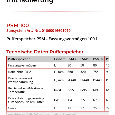
PSM 100
Sunsystem Art.-Nr.: 01060016601010
Pufferspeicher PSM - Fassungsvermögen 100 l
Technische Daten Pufferspeicher
Pufferspeicher
Einheit
PSM30
PSM50
PSM80
PSM1
Fassungsvermögen
L
30
50
80
100
Höhe ohne Füße
H, mm
360
520
755
915
Durchmesser mit
D, mm
Ø 440
Ø 440
Ø 440
Ø 440
Wärmedämmung
Betriebsdruck/Maximale
bar/C
6/95
6/95
6/95
6/95
Temperatur
Kessel Leistungsvermögen
kW
1-4
3-5
6-10
6-10
zum Anschluss am Puffer
Gewicht
kg
13
17
25
29
Anschlüsse (A/B/F/G seitlich - J oben, K unten)