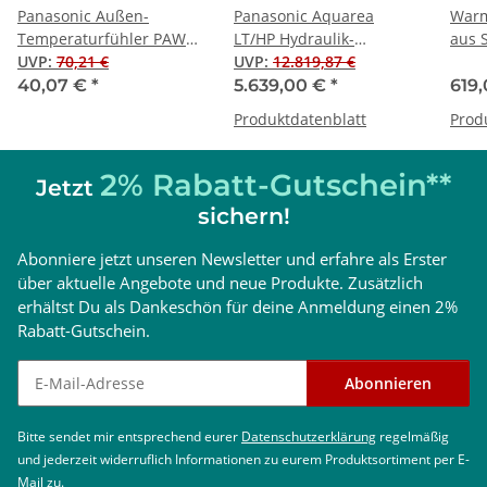
Panasonic Außen-
Panasonic Aquarea
Warm
Temperaturfühler PAW-
LT/HP Hydraulik-
aus S
A2W-TSOD (ab Gen. H)
UVP
:
70,21 €
Splitwärmepumpe, 7 kW,
UVP
:
12.819,87 €
1 Wä
Kombi-Hydromodul (185
40,07 €
*
5.639,00 €
*
619
l), Gen. L, 230 V
Produktdatenblatt
Prod
2% Rabatt-Gutschein**
Jetzt
sichern!
Abonniere jetzt unseren Newsletter und erfahre als Erster
über aktuelle Angebote und neue Produkte. Zusätzlich
erhältst Du als Dankeschön für deine Anmeldung einen 2%
Rabatt-Gutschein.
Newsletter abonnieren
Abonnieren
Bitte sendet mir entsprechend eurer
Datenschutzerklärung
regelmäßig
und jederzeit widerruflich Informationen zu eurem Produktsortiment per E-
Mail zu.