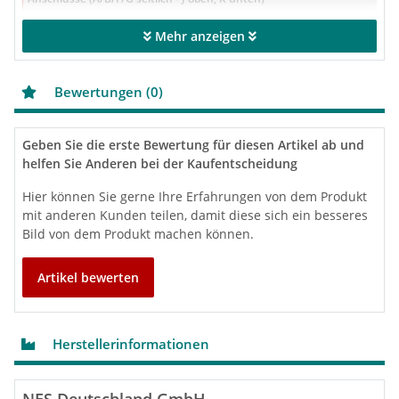
A1,
mm,
Mehr anzeigen
Anschluss A
180
170
430
475
Rp1
1/2”
B1,
Bewertungen (0)
mm,
Anschluss B
-
355
555
630
Rp1
1/2”
F1,
Geben Sie die erste Bewertung für diesen Artikel ab und
mm,
Anschluss F
-
-
685
780
helfen Sie Anderen bei der Kaufentscheidung
Rp1
1/2”
Hier können Sie gerne Ihre Erfahrungen von dem Produkt
G1,
mm,
mit anderen Kunden teilen, damit diese sich ein besseres
Anschluss G
-
-
810
935
Rp1
Bild von dem Produkt machen können.
1/2”
J, mm,
Anschluss J
Rp1
360
520
1000
1165
Artikel bewerten
1/2”
K, mm,
Anschluss K
Rp1
-
-
245
245
1/2”
Herstellerinformationen
Sonstiges
Abstand zwischen den
mm
240
240
240
240
Wandmontagelöchern
NES Deutschland GmbH