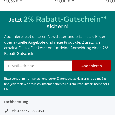
99,35 €
*
93,00 €
*
93,
2% Rabatt-Gutschein**
Jetzt
sichern!
Abonniere jetzt unseren Newsletter und erfahre als Erster
über aktuelle Angebote und neue Produkte. Zusätzlich
erhältst Du als Dankeschön für deine Anmeldung einen 2%
Rabatt-Gutschein.
Newsletter abonnieren
Abonnieren
Bitte sendet mir entsprechend eurer
Datenschutzerklärung
regelmäßig
und jederzeit widerruflich Informationen zu eurem Produktsortiment per E-
Mail zu.
Fachberatung
Tel: 02327 / 586 050