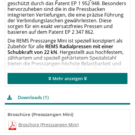
geschützt durch das Patent EP 1 952 948. Besonders
hervorzuheben sind die in die Pressbacken
integrierten Vertiefungen, die eine präzise Führung
der Verbindungslaschen gewährleisten. Diese
sorgen für ein exakt versatzfreies Pressen und
basieren auf dem Patent EP 2 347 862.
Die REMS Presszange Mini ist speziell konzipiert als
Zubehör für alle
REMS Radialpressen mit einer
Schubkraft von 22 kN
. Hergestellt aus hochfestem,
zähhartem und speziell gehärtetem Spezialstahl
bieten die Presszangen höchste Belastbarkeit und
Langlebigkeit. Die systemspezifischen Presskonturen
der REMS Presszangen entsprechen exakt den
Mehr anzeigen
Anforderungen der jeweiligen Pressfitting-Systeme.
Das garantiert ein sicheres,
systemkonformes
Verpressen
– ein entscheidender Faktor für die
Downloads (1)
dauerhafte Dichtheit von Rohrverbindungen.
Dank modernster CNC-Bearbeitungstechnologie
sind die Presskonturen hochpräzise gefertigt und
Broschüre (Presszangen Mini)
maschinell exakt ausgerundet
. Die daraus
resultierenden minimalen Fertigungstoleranzen
Broschüre (Presszangen Mini)
ermöglichen eine gleichbleibend hohe