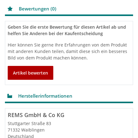
Verpressqualität und tragen maßgeblich zur
Arbeitssicherheit und Zuverlässigkeit bei. Ob für den
Bewertungen (0)
Einsatz auf der Baustelle oder in der Werkstatt – mit
der REMS Presszange Mini setzen Sie auf ein
leistungsstarkes, robustes und präzises
Geben Sie die erste Bewertung für diesen Artikel ab und
Presswerkzeug für den professionellen
helfen Sie Anderen bei der Kaufentscheidung
Rohrleitungsbau.
Hier können Sie gerne Ihre Erfahrungen von dem Produkt
Eigenschaften der Presszange
mit anderen Kunden teilen, damit diese sich ein besseres
Kontur Mini V 22
Bild von dem Produkt machen können.
Für REMS Radialpressen (mit 22 kN)
Aus ausgehärtetem, zähhartem Spezialstahl
Geringe Fertigungstoleranzen
Artikel bewerten
Maschinell exakt ausgerundet
Hinweis:
Verwendungshinweise und
Montageanweisungen der Systemanbieter/-
Herstellerinformationen
hersteller lesen und beachten.
REMS GmbH & Co KG
Stuttgarter Straße 83
71332 Waiblingen
Deutschland