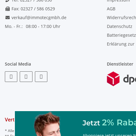
Fax: 02327 / 586 0529
AGB
verkauf@immotecgmbh.de
Widerrufsrech
Mo. - Fr.:
08:00 - 17:00 Uhr
Datenschutz
Batteriegeset
Erklärung zur 
Social Media
Dienstleister
Vertrag widerrufen
2% Raba
Jetzt
* Alle Preise inkl. gesetzl. Mehrwertsteuer, ggf. zzgl.
Versand
Abonniere jetzt unseren N