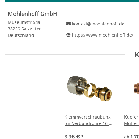
Möhlenhoff GmbH
Museumstr 54a
kontakt@moehlenhoff.de
38229 Salzgitter
https://www.moehlenhoff.de/
Deutschland
K
Klemmverschraubung
Kupfer 
für Verbundrohre 16 x
Muffe 
2 mm, 3/4" Eurokonus
3,98 €
*
ab
1,7