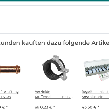
unden kauften dazu folgende Artike
Pressfitting
Verzinkte
Regelklemmleist
- DVGW
Muffenschellen 10-128
Anschlusseinhei
mm
direct Basis Sta
6 Zonen - 24 V +
0 €
*
ab
0,23 €
*
43,50 €
*