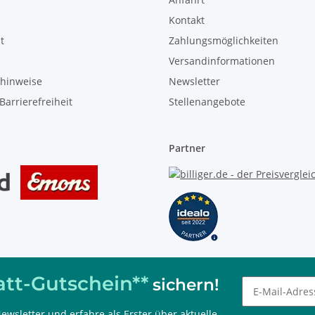
Kontakt
t
Zahlungsmöglichkeiten
Versandinformationen
zhinweise
Newsletter
Barrierefreiheit
Stellenangebote
Partner
tt-Gutschein**
sichern!
ewsletter und erfahre als Erster über aktuelle