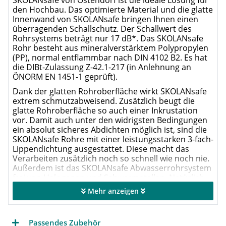
den Hochbau. Das optimierte Material und die glatte
Innenwand von SKOLANsafe bringen Ihnen einen
überragenden Schallschutz. Der Schallwert des
Rohrsystems beträgt nur 17 dB*. Das SKOLANsafe
Rohr besteht aus mineralverstärktem Polypropylen
(PP), normal entflammbar nach DIN 4102 B2. Es hat
die DIBt-Zulassung Z-42.1-217 (in Anlehnung an
ÖNORM EN 1451-1 geprüft).
Dank der glatten Rohroberfläche wirkt SKOLANsafe
extrem schmutzabweisend. Zusätzlich beugt die
glatte Rohroberfläche so auch einer Inkrustation
vor. Damit auch unter den widrigsten Bedingungen
ein absolut sicheres Abdichten möglich ist, sind die
SKOLANsafe Rohre mit einer leistungsstarken 3-fach-
Lippendichtung ausgestattet. Diese macht das
Verarbeiten zusätzlich noch so schnell wie noch nie.
Außerdem ist das SKOLANsafe Abwasserrohrsystem
frei von Halogenen und Schwermetallen. Natürlich
ist es auch zu 100% recyclefähig.
Mehr anzeigen
Voll kompatibel:
Das neue SKOLANsafe Rohr ist
natürlich mit dem bisherigen Skolan-Rohrsystem
kompatibel.
Passendes Zubehör