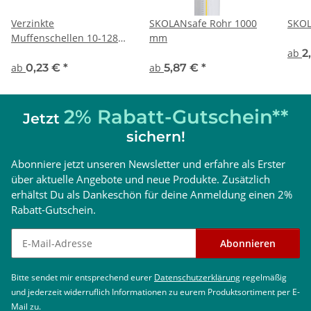
Verzinkte
SKOLANsafe Rohr 1000
SKOL
Muffenschellen 10-128
mm
mm
ab
2
ab
0,23 €
*
ab
5,87 €
*
2% Rabatt-Gutschein**
Jetzt
sichern!
Abonniere jetzt unseren Newsletter und erfahre als Erster
über aktuelle Angebote und neue Produkte. Zusätzlich
erhältst Du als Dankeschön für deine Anmeldung einen 2%
Rabatt-Gutschein.
Newsletter abonnieren
Abonnieren
Bitte sendet mir entsprechend eurer
Datenschutzerklärung
regelmäßig
und jederzeit widerruflich Informationen zu eurem Produktsortiment per E-
Mail zu.