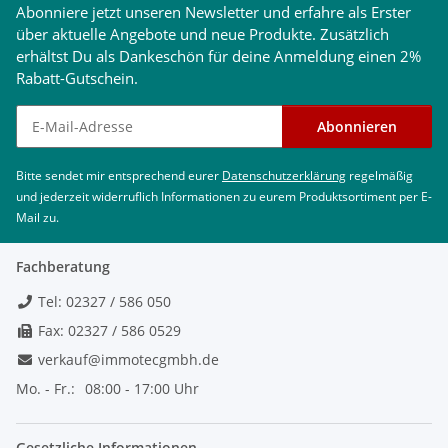
Abonniere jetzt unseren Newsletter und erfahre als Erster
über aktuelle Angebote und neue Produkte. Zusätzlich
erhältst Du als Dankeschön für deine Anmeldung einen 2%
Rabatt-Gutschein.
Newsletter abonnieren
Abonnieren
Bitte sendet mir entsprechend eurer
Datenschutzerklärung
regelmäßig
und jederzeit widerruflich Informationen zu eurem Produktsortiment per E-
Mail zu.
Fachberatung
Tel: 02327 / 586 050
Fax: 02327 / 586 0529
verkauf@immotecgmbh.de
Mo. - Fr.:
08:00 - 17:00 Uhr
Gesetzliche Informationen