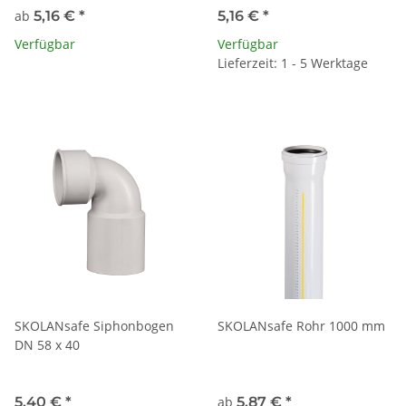
ab
5,16 €
*
5,16 €
*
Verfügbar
Verfügbar
Lieferzeit: 1 - 5 Werktage
SKOLANsafe Siphonbogen
SKOLANsafe Rohr 1000 mm
DN 58 x 40
5,40 €
*
ab
5,87 €
*