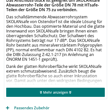
Das Anschluss-Stück ist geeignet um SKOLANsafe
Abwasserrohr-Teile der Größe DN 78 mit HTsafe-
Teilen der Größe DN 75 zu verbinden.
Das schalldämmende Abwasserrohrsystem
SKOLANsafe von Ostendorf ist die ideale Lösung für
den Hochbau. Das optimierte Material und die glatte
Innenwand von SKOLANsafe bringen Ihnen einen
überragenden Schallschutz. Der Schallwert des
Rohrsystems beträgt nur 17 dB*. Das SKOLANsafe
Rohr besteht aus mineralverstärktem Polypropylen
(PP), normal entflammbar nach DIN 4102 B2. Es hat
die DIBt-Zulassung Z-42.1-217 (in Anlehnung an
ÖNORM EN 1451-1 geprüft).
Dank der glatten Rohroberfläche wirkt SKOLANsafe
extrem schmutzabweisend. Zusätzlich beugt die
glatte Rohroberfläche so auch einer Inkrustation
vor. Damit auch unter den widrigsten Bedingungen
ein absolut sicheres Abdichten möglich ist, sind die
SKOLANsafe Rohre mit einer leistungsstarken 3-fach-
Mehr anzeigen
Lippendichtung ausgestattet. Diese macht das
Verarbeiten zusätzlich noch so schnell wie noch nie.
Außerdem ist das SKOLANsafe Abwasserrohrsystem
Passendes Zubehör
frei von Halogenen und Schwermetallen. Natürlich