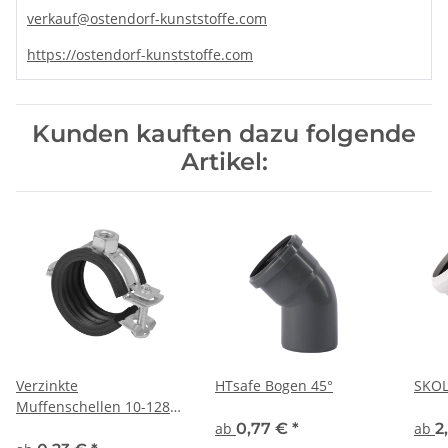
verkauf@ostendorf-kunststoffe.com
https://ostendorf-kunststoffe.com
Kunden kauften dazu folgende
Artikel:
Verzinkte
HTsafe Bogen 45°
SKOL
Muffenschellen 10-128
mm
ab
0,77 €
*
ab
2