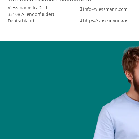
Viessmannstraße 1
info@viessmann.com
35108 Allendorf (Eder)
https://viessmann.de
Deutschland