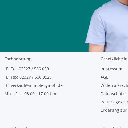
Fachberatung
Gesetzliche I
Tel: 02327 / 586 050
Impressum
Fax: 02327 / 586 0529
AGB
verkauf@immotecgmbh.de
Widerrufsrech
Mo. - Fr.:
08:00 - 17:00 Uhr
Datenschutz
Batteriegeset
Erklärung zur 