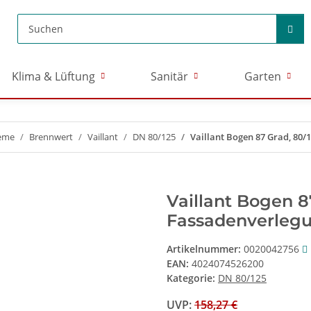
Klima & Lüftung
Sanitär
Garten
eme
Brennwert
Vaillant
DN 80/125
Vaillant Bogen 87 Grad, 80/
Vaillant Bogen 8
Fassadenverlegu
Artikelnummer:
0020042756
EAN:
4024074526200
Kategorie:
DN 80/125
UVP
:
158,27 €