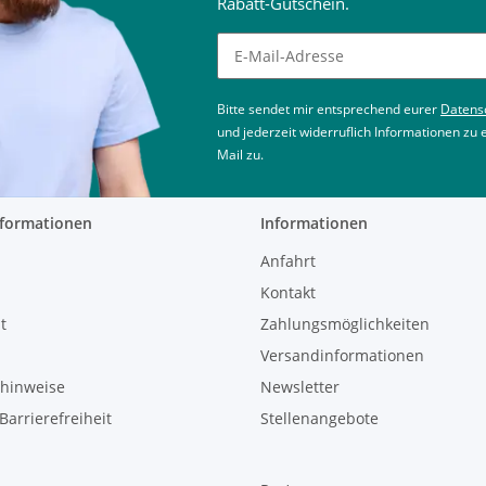
Rabatt-Gutschein.
Newsletter abonnieren
Bitte sendet mir entsprechend eurer
Datens
und jederzeit widerruflich Informationen zu
Mail zu.
nformationen
Informationen
Anfahrt
Kontakt
t
Zahlungsmöglichkeiten
Versandinformationen
zhinweise
Newsletter
Barrierefreiheit
Stellenangebote