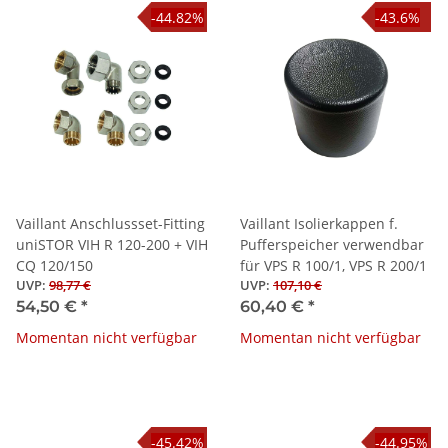
-44.82%
-43.6%
Vaillant Anschlussset-Fitting
Vaillant Isolierkappen f.
uniSTOR VIH R 120-200 + VIH
Pufferspeicher verwendbar
CQ 120/150
für VPS R 100/1, VPS R 200/1
UVP
:
98,77 €
UVP
:
107,10 €
54,50 €
*
60,40 €
*
Momentan nicht verfügbar
Momentan nicht verfügbar
-45.42%
-44.95%