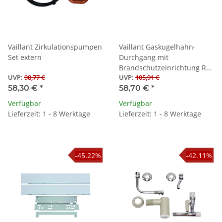
Vaillant Zirkulationspumpen
Vaillant Gaskugelhahn-
Set extern
Durchgang mit
Brandschutzeinrichtung Rp
UVP
:
98,77 €
UVP
:
105,91 €
1/2
58,30 €
*
58,70 €
*
Verfügbar
Verfügbar
Lieferzeit: 1 - 8 Werktage
Lieferzeit: 1 - 8 Werktage
-45.22%
-42.11%