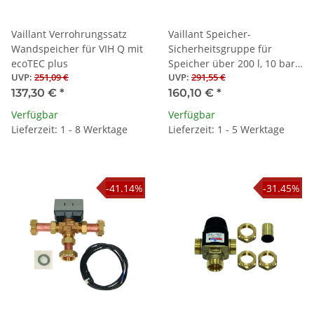
Vaillant Verrohrungssatz
Vaillant Speicher-
Wandspeicher für VIH Q mit
Sicherheitsgruppe für
ecoTEC plus
Speicher über 200 l, 10 bar,
UVP
:
251,09 €
UVP
:
291,55 €
R 3/4
137,30 €
*
160,10 €
*
Verfügbar
Verfügbar
Lieferzeit: 1 - 8 Werktage
Lieferzeit: 1 - 5 Werktage
-41.14%
-31.45%