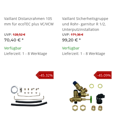
Vaillant Distanzrahmen 105
Vaillant Sicherheitsgruppe
mm für ecoTEC plus VC/VCW
und Rohr- garnitur R 1/2,
Unterputzinstallation
UVP
:
128,52 €
UVP
:
171,36 €
70,40 €
*
99,20 €
*
Verfügbar
Verfügbar
Lieferzeit: 1 - 8 Werktage
Lieferzeit: 1 - 8 Werktage
-45.32%
-45.09%