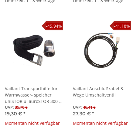
Lieferzeit: 1 - 8 Werktage
Lieferzeit: 1 - 8 Werktage
-45.94%
-41.18%
Vaillant Transporthilfe für
Vaillant Anschlußkabel 3-
Warmwasser- speicher
Wege Umschaltventil
uniSTOR u. auroSTOR 300-
UVP
:
35,70 €
UVP
:
46,41 €
500 l
19,30 €
*
27,30 €
*
Momentan nicht verfügbar
Momentan nicht verfügbar