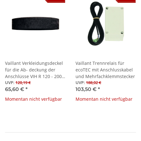
Vaillant Verkleidungsdeckel
Vaillant Trennrelais für
für die Ab- deckung der
ecoTEC mit Anschlusskabel
Anschlüsse VIH R 120 - 200
und Mehrfachklemmstecker
UVP
:
120,19 €
UVP
:
188,02 €
B
65,60 €
*
103,50 €
*
Momentan nicht verfügbar
Momentan nicht verfügbar