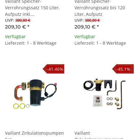
Vaillant Speicher-
Vaillant Speicher-
Verrohrungssatz 150 Liter,
Verrohrungssatz bis 120
Aufputz inkl.
Liter, Aufputz
UVP
:
380,80 €
UVP
:
380,80 €
Sicherheitsgruppe
209,10 €
*
209,10 €
*
Verfügbar
Verfügbar
Lieferzeit: 1 - 8 Werktage
Lieferzeit: 1 - 8 Werktage
-41.46%
-45.1%
Vaillant Zirkulationspumpen
Vaillant