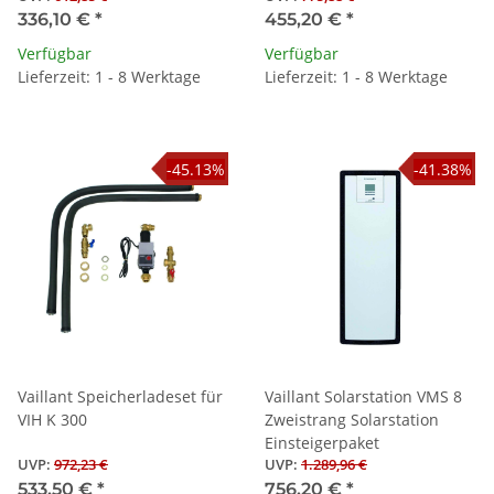
336,10 €
*
455,20 €
*
Verfügbar
Verfügbar
Lieferzeit: 1 - 8 Werktage
Lieferzeit: 1 - 8 Werktage
-45.13%
-41.38%
Vaillant Speicherladeset für
Vaillant Solarstation VMS 8
VIH K 300
Zweistrang Solarstation
Einsteigerpaket
UVP
:
972,23 €
UVP
:
1.289,96 €
533,50 €
*
756,20 €
*