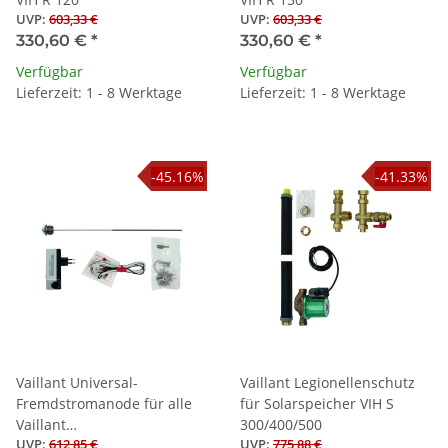
UVP
:
603,33 €
UVP
:
603,33 €
330,60 €
*
330,60 €
*
Verfügbar
Verfügbar
Lieferzeit: 1 - 8 Werktage
Lieferzeit: 1 - 8 Werktage
-45.16%
-41.33%
Vaillant Universal-
Vaillant Legionellenschutz
Fremdstromanode für alle
für Solarspeicher VIH S
Vaillant
300/400/500
UVP
:
612,85 €
UVP
:
775,88 €
Warmwasserspeicher