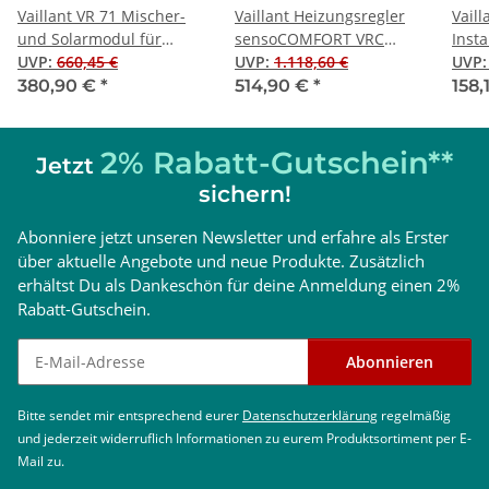
Vaillant VR 71 Mischer-
Vaillant Heizungsregler
Vaill
und Solarmodul für
sensoCOMFORT VRC
Insta
multiMATIC 700 und
UVP
:
660,45 €
720/3, eBUS-Schnittstelle
UVP
:
1.118,60 €
Spei
UVP
sensoCOMFORT 720
380,90 €
*
514,90 €
*
158,
2% Rabatt-Gutschein**
Jetzt
sichern!
Abonniere jetzt unseren Newsletter und erfahre als Erster
über aktuelle Angebote und neue Produkte. Zusätzlich
erhältst Du als Dankeschön für deine Anmeldung einen 2%
Rabatt-Gutschein.
Newsletter abonnieren
Abonnieren
Bitte sendet mir entsprechend eurer
Datenschutzerklärung
regelmäßig
und jederzeit widerruflich Informationen zu eurem Produktsortiment per E-
Mail zu.