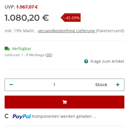
UVP
:
1.967,07 €
1.080,20 €
-45.09%
inkl. 19% MwSt. ,
versandkostenfreie Lieferung
(Paketversand)
Verfügbar
Lieferzeit:
1 - 8 Werktage
(DE)
Frage zum Artikel
Stück
ng...
Komponenten werden geladen ...