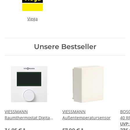
Viega
Unsere Bestseller
VIESSMANN
VIESSMANN
BOSC
Raumthermostat Digital
Außentemperatursensor
40 R
Heizen
und 
UVP