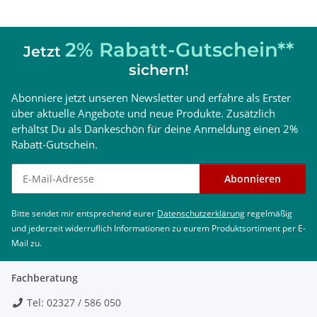
Tiefe)
Gewicht Produkt
kg
86
86
102
102
Anschluss Heizung (VL und
2% Rabatt-Gutschein**
Rp 1
RL)
Jetzt
Anschluss Gas
Rp 3/4
sichern!
Anschluss Luft,Abgas
Ø 80/125
Abonniere jetzt unseren Newsletter und erfahre als Erster
CE
CE-0085CQ0273
über aktuelle Angebote und neue Produkte. Zusätzlich
Kategorie
II2ELL3P
erhältst Du als Dankeschön für deine Anmeldung einen 2%
1)
2)
Bezogen auf 15°C und 1013 mbar
Dieser Wert dient zur
Rabatt-Gutschein.
Dimensionierung der Anschlussleitung
Newsletter abonnieren
WICHTIG
Abonnieren
Bitte informieren Sie sich vorab bei Ihrem
Gasversorger für welche Gasart Sie die Therme
Bitte sendet mir entsprechend eurer
Datenschutzerklärung
regelmäßig
benötigen.
und jederzeit widerruflich Informationen zu eurem Produktsortiment per E-
Die Installation von Gas- bzw. Elektrogeräten, darf
Mail zu.
nur durch einen konzessionierten Fachbetrieb
durchgeführt werden.
Fachberatung
Tel: 02327 / 586 050