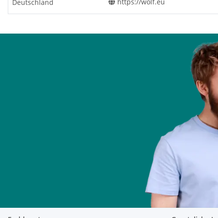
https://wolf.eu
Deutschland
Schallleistungspegel in Innenräumen
dB(A)
52
Grunddaten
Leistungsbereich
kW
10,9 - 24
Belastungsbereich
kW
12,0 - 26,
Normnutzungsgrad bei 75/60°C (Hi/Hs)
%
92/83
Elektroanschluss
230 V / 50
elektr. Leistungsaufnahme / Standby
W
58 / 5
Eingebaute Sicherung (mittelträge)
A
3,15
Schutzart (EN 60529)
IPX4D
Abmessungen
Höhe
mm
855
Breite
mm
440
Tiefe
mm
393
Nettogewicht
kg
41
Abgasrohr/Wandabstand
mm
226
Abgasrohranschluss Ø
mm
130