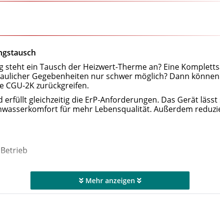
ungstausch
g steht ein Tausch der Heizwert-Therme an? Eine Komplett
baulicher Gegebenheiten nur schwer möglich? Dann können 
e CGU-2K zurückgreifen.
erfüllt gleichzeitig die ErP-Anforderungen. Das Gerät lässt 
rmwasserkomfort für mehr Lebensqualität. Außerdem reduzi
Betrieb
 für Erdgas E/H
Mehr anzeigen
gt für niedrigste Emissionen
WOLF-Regelungszubehör
wasserbetrieb
-Wege-Umschaltventil, Ausdehnungsgefäß 10 Ltr.