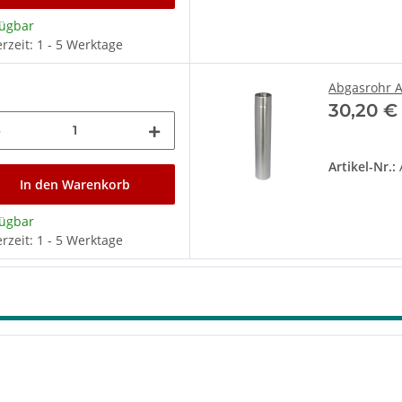
fügbar
erzeit: 1 - 5 Werktage
Abgasrohr 
30,20 
 oder in Wandsockel als Fernbedienung
Artikel-Nr.:
In den Warenkorb
fügbar
erzeit: 1 - 5 Werktage
von Anlagenkomponenten
mm
mehreren RM-2