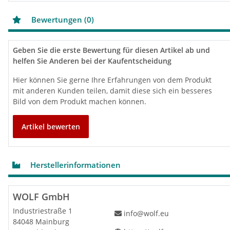
Integrierter Raumtemperaturfühle
Anschluss per eBus-Schnittstelle
Bewertungen (0)
Viele Funktionen: Urlaubsmodus, Störungsmeldunge
Kompatibel mit WOLF Smartse
Geben Sie die erste Bewertung für diesen Artikel ab und
helfen Sie Anderen bei der Kaufentscheidung
Hier können Sie gerne Ihre Erfahrungen von dem Produkt
mit anderen Kunden teilen, damit diese sich ein besseres
Bild von dem Produkt machen können.
Technische Daten (Therme)
Gas-Heizwert-Kombitherme
Einheit
CGU-2K-24
Artikel bewerten
WOLF Artikelnr.
8616107
Energieeffizienzklasse
Herstellerinformationen
Energieeffizienzklasse Raumheizung
WOLF GmbH
Energieeffizienzklasse Warmwasserbereitung
Industriestraße 1
info@wolf.eu
Jahreszeitenbedingte Raumheizungs-Energieeffizienz
%
79
84048 Mainburg
Lastprofil
XL