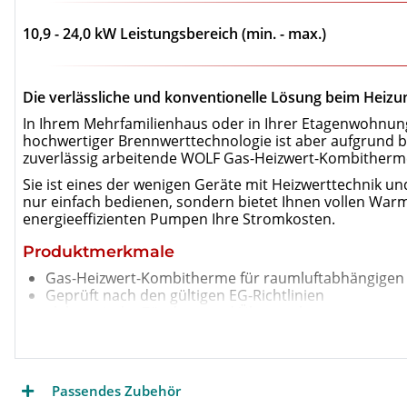
10,9 - 24,0 kW Leistungsbereich (min. - max.)
Die verlässliche und konventionelle Lösung beim Heiz
In Ihrem Mehrfamilienhaus oder in Ihrer Etagenwohnun
hochwertiger Brennwerttechnologie ist aber aufgrund 
zuverlässig arbeitende WOLF Gas-Heizwert-Kombitherm
Sie ist eines der wenigen Geräte mit Heizwerttechnik und 
nur einfach bedienen, sondern bietet Ihnen vollen Wa
energieeffizienten Pumpen Ihre Stromkosten.
Produktmerkmale
Gas-Heizwert-Kombitherme für raumluftabhängigen 
Geprüft nach den gültigen EG-Richtlinien
elektronische Zündung und Überwachung
wassergekühlter, atmosphärischer Vormischbrenner
WOLF Low-NOx - Unit mit Hydro Tec - System ausgele
eBus-fähige Regelung für Anschluss von digitalem 
modulierend geregelte Leistung im Heiz- und Warm
Passendes Zubehör
serienmäßig mit stufenloser Hocheffizienzpumpe, 3