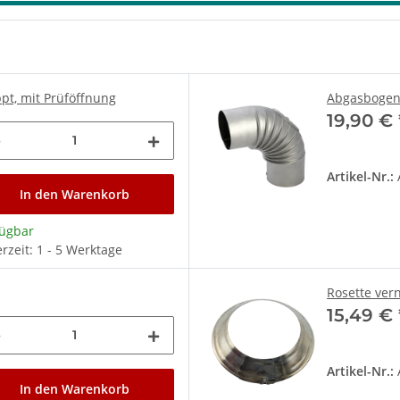
 am Gaskombiventil erforderlich
ür bestmögliche Energieausnutzung
t, mit Prüföffnung
Abgasbogen 
19,90 €
Artikel-Nr.:
In den Warenkorb
fügbar
erzeit: 1 - 5 Werktage
Rosette ver
Regelung
15,49 €
Artikel-Nr.:
In den Warenkorb